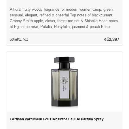
A floral fruity woody fragrance for modern women Crisp, green,
sensual, elegant, refined & cheerful Top notes of blackcurrant,
Granny Smith apple, clover, forget-me-not & Shisolia Heart notes
of Eglantine rose, Petalia, Rosyfolia, jasmine & peach Base
notes of patchouli coeur, styrax, white smooth woods & musk
Launched in 2017 Suitable for spring or summer wear
Kč2,397
50ml/1.7oz
LArtisan Parfumeur Fou DAbsinthe Eau De Parfum Spray