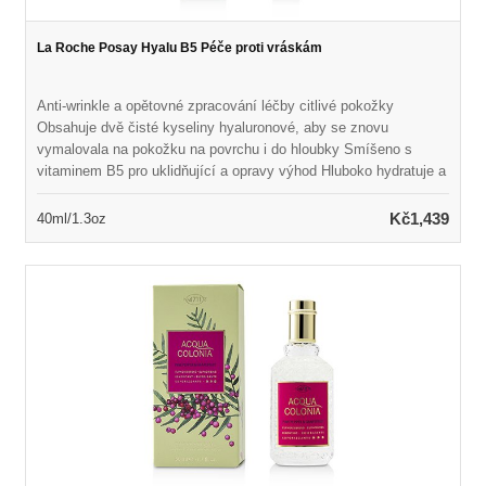
La Roche Posay Hyalu B5 Péče proti vráskám
Anti-wrinkle a opětovné zpracování léčby citlivé pokožky
Obsahuje dvě čisté kyseliny hyaluronové, aby se znovu
vymalovala na pokožku na povrchu i do hloubky Smíšeno s
vitaminem B5 pro uklidňující a opravy výhod Hluboko hydratuje a
regeneruje pokožku při plnění vrásek Kůže se zdá být hladší,
svěží a pružnější s přirozenou plností
Kč1,439
40ml/1.3oz