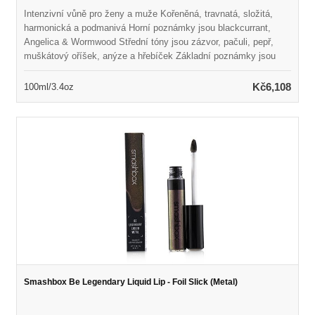
Intenzivní vůně pro ženy a muže Kořeněná, travnatá, složitá,
harmonická a podmanivá Horní poznámky jsou blackcurrant,
Angelica & Wormwood Střední tóny jsou zázvor, pačuli, pepř,
muškátový oříšek, anýze a hřebíček Základní poznámky jsou
jedle balzámu, kadidlo a borovice Spuštěno v roce 2006 Vhodné
pro každodenní nošení
Kč6,108
100ml/3.4oz
Smashbox Be Legendary Liquid Lip - Foil Slick (Metal)