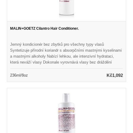
MALIN+GOETZ Cilantro Hair Conditioner.
Jemný kondicionér bez zbytků pro všechny typy vlasů
Syntetizuje přírodní koriandr s absorpčními mastnými kyselinami
a mastnými alkoholy Nabízí lehkou, ale intenzivní hydrataci,
která neváží vlasy Dokonale vyrovnává vlasy bez dráždění
pokožky hlavy Ponechává vlasy hedvábně měkké, zvládnutelné
a zdravě vypadající Naplněno přirozenou vůní a barvou Vhodné
Kč1,092
236ml/8oz
pro každodenní použití