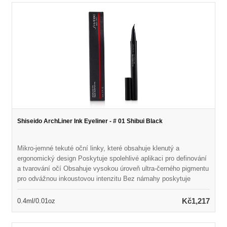
wear colors
Shiseido ArchLiner Ink Eyeliner - # 01 Shibui Black
Mikro-jemné tekuté oční linky, které obsahuje klenutý a
ergonomický design Poskytuje spolehlivé aplikaci pro definování
a tvarování očí Obsahuje vysokou úroveň ultra-černého pigmentu
pro odvážnou inkoustovou intenzitu Bez námahy poskytuje
čistou, přesnou a rychlou linii Vytváří širokou škálu linií od
nejtenčích po nejsilnější Vodní odolná vůči, odolnost proti
Kč1,217
0.4ml/0.01oz
odolnosti a slzů a slzů Dlouho trvající až dvacet hodin