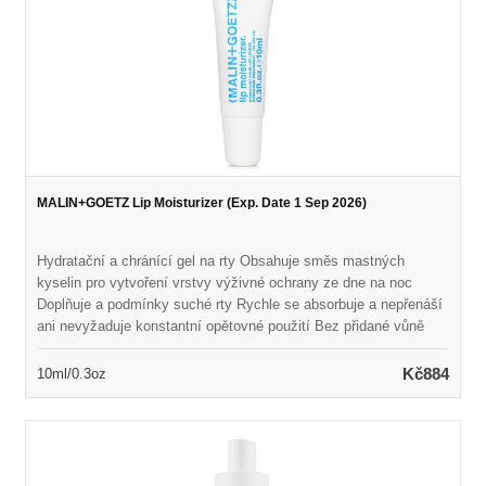
MALIN+GOETZ Lip Moisturizer (Exp. Date 1 Sep 2026)
Hydratační a chránící gel na rty Obsahuje směs mastných
kyselin pro vytvoření vrstvy výživné ochrany ze dne na noc
Doplňuje a podmínky suché rty Rychle se absorbuje a nepřenáší
ani nevyžaduje konstantní opětovné použití Bez přidané vůně
nebo chuti Vegan & Cruelty Free
Kč884
10ml/0.3oz