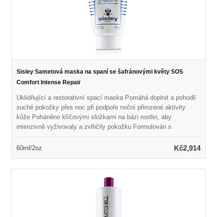
Sisley Sametová maska na spaní se šafránovými květy SOS
Comfort Intense Repair
Uklidňující a restorativní spací maska Pomáhá doplnit a pohodlí
suché pokožky přes noc při podpoře noční přirozené aktivity
kůže Poháněno klíčovými složkami na bázi rostlin, aby
intenzivně vyživovaly a zvlhčily pokožku Formulován s
výtažkem z šafránu k uklidnění suché pokožky Naplněno vůní
medového a pomerančového květu přirozeného původu Odhalí
Kč2,914
60ml/2oz
měkčí, plynulejší, zářivější a revitalizovanou pokožku Lze také
použít jako maska ​​SOS k zajištění úlevy a pohodlí za pouhých
10 minut