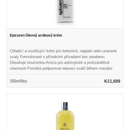
Epicuren Úlevný arnikový krém
Chladicí a osvěžující krém pro bolestivé, napjaté nebo unavené
svaly Formulované s přírodními přísadami bez parabenu
Obsahuje sloučeninu Arnica pro antimykoté a protizánětlivé
vlastnosti Pomáhá podporovat relaxaci svalů během masáže
Naplněn eukalyptem a mentolem, aby zmírnil bolestivé bolavé,
napjaté a unavené svaly Vonné osvěžující a revitalizační vůní
Kč1,689
250ml/8oz
Ideální pro všechny typy pleti