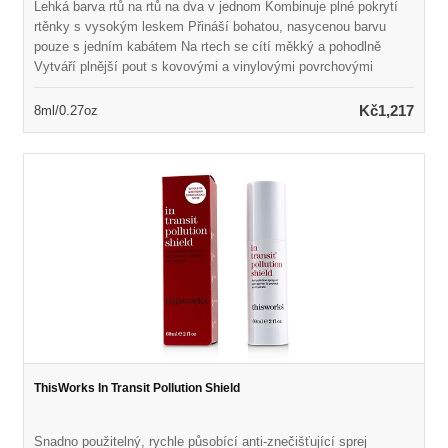
Lehká barva rtů na rtů na dva v jednom Kombinuje plné pokrytí
rtěnky s vysokým leskem Přináší bohatou, nasycenou barvu
pouze s jedním kabátem Na rtech se cítí měkký a pohodlně
Vytváří plnější pout s kovovými a vinylovými povrchovými
úpravami Aplikátor přesná přesná špička odolný proti bláznovi
rovnoměrně distribuuje barvu Bez parabenů, laurylsulfátu
Kč1,217
8ml/0.27oz
sodného, ​​ftalátů, silikonu, oleje a mastku K dispozici v řadě
odstínů pro porovnání
ThisWorks In Transit Pollution Shield
Snadno použitelný, rychle působící anti-znečišťující sprej