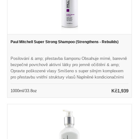
Paul Mitchell Super Strong Shampoo (Strengthens - Rebuilds)
Posilování & amp; přestavba šamponu Obsahuje mírné, barevně
bezpečné povrchově aktivní látky pro jemně očištění & amp;
Opravte poškozené vlasy Smíšeno s super silným komplexem
pro přestavbu vnitřní struktury vlasů Naplněné kondicionačními
látkami pro zlepšení textury & amp; Přidejte lesk Chrání vlasy a
zároveň zabraňuje poškození každodenními příčinami Zvyšuje
Kč1,939
1000ml/33.8oz
celkový vzhled & amp; Cítíte nádherné výsledky kvality salonu
Paraben-free & amp; Barva bezpečná