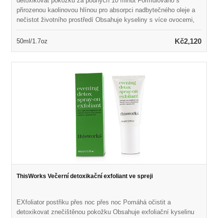
detoxikovat pokožku za pouhých 10 minut Formulováno s
přirozenou kaolinovou hlínou pro absorpci nadbytečného oleje a
nečistot životního prostředí Obsahuje kyseliny s více ovocemi,
které se skládají z pěti přírodních botanik Pomáhá rychle
odlupovat pokožku podporou obratu buněk Naplněn drahocenným
Kč2,120
50ml/1.7oz
minerálním extraktem Malachite pro detoxikaci kůže Chrání
pokožku před agresory a znečištěním environmentů Ponechává
kožní zářivé, čištěné, doplněné a oživené
ThisWorks Večerní detoxikační exfoliant ve spreji
EXfoliator postřiku přes noc přes noc Pomáhá očistit a
detoxikovat znečištěnou pokožku Obsahuje exfoliační kyselinu