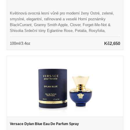
Květinová ovocná lesní vůně pro moderní ženy Ostré, zelené,
smyslné, elegantní, rafinované a veselé Horní poznámky
BlackCurrant, Granny Smith Apple, Clover, Forget-Me-Not &
Shisolia Srdeční tóny Eglantine Rose, Petalia, Rosyfolia,
Jasmine & Peach Základní tóny pačuli coeur, Styrax, bílé hladké
lesy a pižmo Spuštěno v roce 2017 Vhodné pro jarní nebo letní
Kč2,650
100ml/3.4oz
nošení
Versace Dylan Blue Eau De Parfum Spray