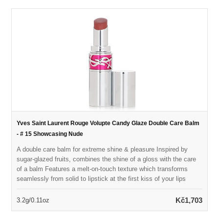
Yves Saint Laurent Rouge Volupte Candy Glaze Double Care Balm
- # 15 Showcasing Nude
A double care balm for extreme shine & pleasure Inspired by
sugar-glazed fruits, combines the shine of a gloss with the care
of a balm Features a melt-on-touch texture which transforms
seamlessly from solid to lipstick at the first kiss of your lips
Contains 78% skin conditioning ingredients including Hyaluronic
Acid, nourishing Vitamin E, soothing cold-pressed mango oil &
Kč1,703
3.2g/0.11oz
antioxidant pomegranate extracts Delivers both instantaneous &
lasting reparative nourishment for lips Provides sensual, ready-to-