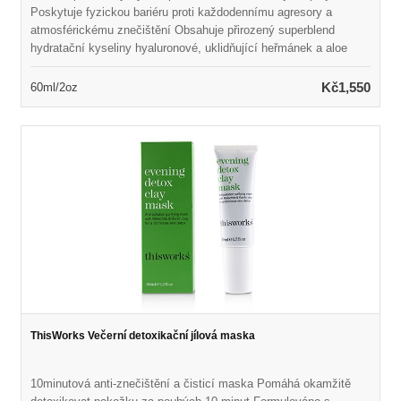
Poskytuje fyzickou bariéru proti každodennímu agresory a
atmosférickému znečištění Obsahuje přirozený superblend
hydratační kyseliny hyaluronové, uklidňující heřmánek a aloe
vera Pomáhá snižovat vzhled zarudnutí a podráždění Naplněn
polysacharidem pro zachycení částic uhlíku, těžké kovy a
Kč1,550
60ml/2oz
částice Zabraňuje známkám předčasného stárnutí kůže a
poškození znečištěním životního prostředí
ThisWorks Večerní detoxikační jílová maska
10minutová anti-znečištění a čisticí maska Pomáhá okamžitě