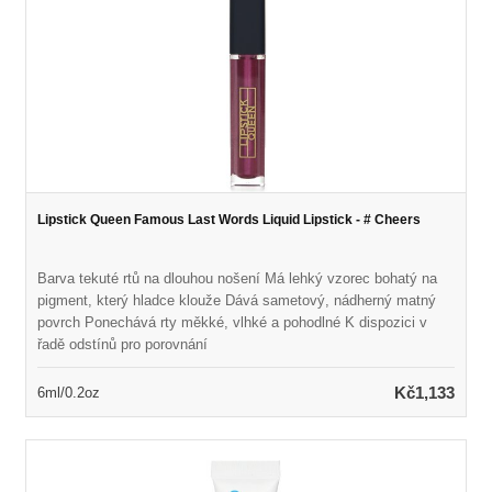
Lipstick Queen Famous Last Words Liquid Lipstick - # Cheers
Barva tekuté rtů na dlouhou nošení Má lehký vzorec bohatý na
pigment, který hladce klouže Dává sametový, nádherný matný
povrch Ponechává rty měkké, vlhké a pohodlné K dispozici v
řadě odstínů pro porovnání
Kč1,133
6ml/0.2oz