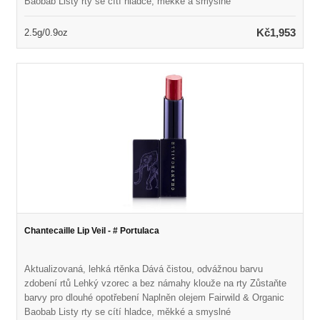
Baobab Listy rty se cítí hladce, měkké a smyslné
Kč1,953
2.5g/0.9oz
Chantecaille Lip Veil - # Portulaca
Aktualizovaná, lehká rtěnka Dává čistou, odvážnou barvu
zdobení rtů Lehký vzorec a bez námahy klouže na rty Zůstaňte
barvy pro dlouhé opotřebení Naplněn olejem Fairwild & Organic
Baobab Listy rty se cítí hladce, měkké a smyslné