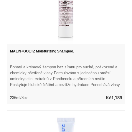
MALIN+GOETZ Moisturizing Shampoo.
Bohatý a krémový šampon bez síranu pro suché, poškozené a
chemicky ošetřené vlasy Formulováno s jedinečnou směsí
aminokyselin, extraktů z Panthenolu a přírodních rostlin
Poskytuje hluboké čištění a beztíže hydratace Ponechává vlasy
hedvábně měkké, lesklé a zdravě vypadající Uspořádá smysly
světlou, svěží vůní Neroli & Basil
Kč1,189
236ml/8oz