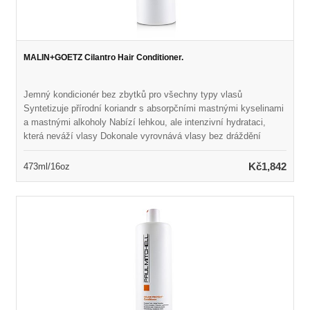
MALIN+GOETZ Cilantro Hair Conditioner.
Jemný kondicionér bez zbytků pro všechny typy vlasů
Syntetizuje přírodní koriandr s absorpčními mastnými kyselinami
a mastnými alkoholy Nabízí lehkou, ale intenzivní hydrataci,
která neváží vlasy Dokonale vyrovnává vlasy bez dráždění
pokožky hlavy Ponechává vlasy hedvábně měkké, zvládnutelné
a zdravě vypadající Naplněno přirozenou vůní a barvou Vhodné
Kč1,842
473ml/16oz
pro každodenní použití