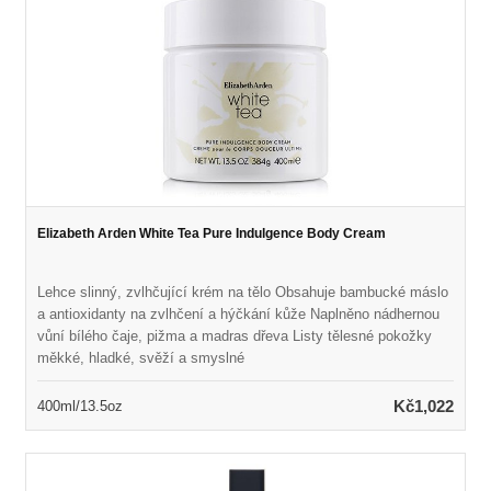
Elizabeth Arden White Tea Pure Indulgence Body Cream
Lehce slinný, zvlhčující krém na tělo Obsahuje bambucké máslo
a antioxidanty na zvlhčení a hýčkání kůže Naplněno nádhernou
vůní bílého čaje, pižma a madras dřeva Listy tělesné pokožky
měkké, hladké, svěží a smyslné
Kč1,022
400ml/13.5oz