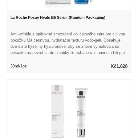
La Roche Posay Hyalu B5 Serum(Random Packaging)
Anti-wrinkle a opětovné zmrzačení obličejového séra pro citlivou
pokožku Má čerstvou, hydratační texturu vodo-gelu Obsahuje
dvě čisté kyseliny hyaluronové, aby se znovu vymalovala na
pokožku na povrchu i do hloubky Smícháno s vitaminem B5 pro
uklidňující a opravy výhod Naloženo Madecassoside, extrakt z
léčivé bylinkové centella asiatica Pomáhá vyplnit vrásky
Kč1,828
30ml/1oz
zpevňováním kůže zevnitř Opravuje bariéru pokožky a aktivuje
obnovení kůže Odhaluje měkčí, elastičtější, obnovené a zdravěji
vypadající pokožku Ideální pro