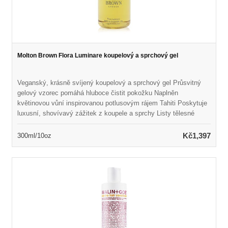
Molton Brown Flora Luminare koupelový a sprchový gel
Veganský, krásně svíjený koupelový a sprchový gel Průsvitný
gelový vzorec pomáhá hluboce čistit pokožku Naplněn
květinovou vůní inspirovanou potlusovým rájem Tahiti Poskytuje
luxusní, shovívavý zážitek z koupele a sprchy Listy tělesné
pokožky měkké, svěží a rozmazlené Ideální pro všechny typy
pleti Bez lepku, ftalátu a parabenů, bez krutosti
Kč1,397
300ml/10oz