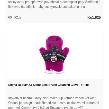
salicylovou pro opětovné povrchové a decongest póry Smíšeno s
lískovou čarodějnicí, aby poskytovalo antibakteriální a
protizánětlivé účinky Bojuje na vady a útěky a zároveň snižuje
jemné linie, vrásky a pigmentaci Naplněno silnou směsí
Kč1,925
60ml/2oz
rostlinných antioxidantů k boji proti volným radikálům a zabránění
budoucímu poškození Obnovuje hladkou, zářivou a rovnoměrnou
pleť
Sigma Beauty 2X Sigma Spa Brush Cleaning Glove - # Pink
Inovativní nástroj, který čistí make -up kartáče všech velikostí
Obsahuje design snadného odlivu s osmi exkluzivními texturami
pro mytí různých typů štětců Snadno a rychle se víří