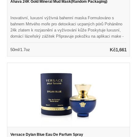
Ahava 24K Gold Mineral Mud Mask(Random Packaging)
Inovativní, luxusní výživná bahenní maska Formulováno s
bahnem Mrtvého moře pro detoxikaci ucpaných pórů Poháněno
24k zlatem k rozjasnění a vyživování kůže Poskytuje luxusní,
domácí lázeňský zážitek Připravuje pokožku na aplikaci make -
upu Odhalí pevnější, hladší, zářivější a hydratovanější pleť
Hypoalergenní, vegan a paraben
Kč1,661
50ml/1.7oz
Versace Dylan Blue Eau De Parfum Spray