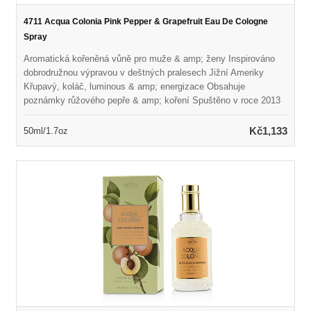
4711 Acqua Colonia Pink Pepper & Grapefruit Eau De Cologne
Spray
Aromatická kořeněná vůně pro muže & amp; ženy Inspirováno
dobrodružnou výpravou v deštných pralesech Jižní Ameriky
Křupavý, koláč, luminous & amp; energizace Obsahuje
poznámky růžového pepře & amp; koření Spuštěno v roce 2013
Doporučeno pro jaro nebo letní opotřebení
Kč1,133
50ml/1.7oz