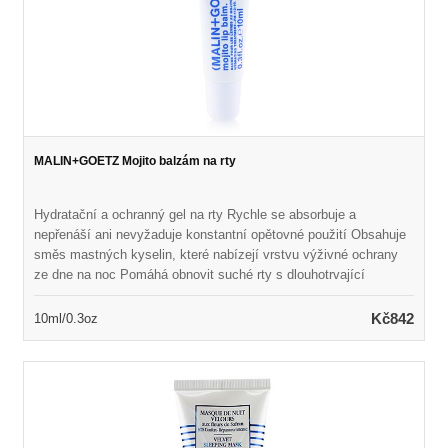
MALIN+GOETZ Mojito balzám na rty
Hydratační a ochranný gel na rty Rychle se absorbuje a
nepřenáší ani nevyžaduje konstantní opětovné použití Obsahuje
směs mastných kyselin, které nabízejí vrstvu výživné ochrany
ze dne na noc Pomáhá obnovit suché rty s dlouhotrvající
ochranou Vůně s podpisovou vůní Mojito Udržuje rty měkké,
orosené a doplňované Vegan & Cruelty Free
Kč842
10ml/0.3oz