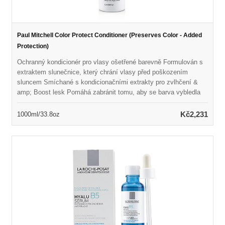
Paul Mitchell Color Protect Conditioner (Preserves Color - Added
Protection)
Ochranný kondicionér pro vlasy ošetřené barevně Formulován s
extraktem slunečnice, který chrání vlasy před poškozením
sluncem Smíchané s kondicionačními extrakty pro zvlhčení &
amp; Boost lesk Pomáhá zabránit tomu, aby se barva vybledla
při detangování vlasů Ponechává vlasy měkké, hladké & amp;
vyživovaný Vegan, Color Safe & amp; bez parabenů
Kč2,231
1000ml/33.8oz