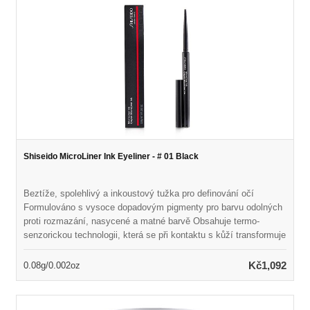
Shiseido MicroLiner Ink Eyeliner - # 01 Black
Beztíže, spolehlivý a inkoustový tužka pro definování očí
Formulováno s vysoce dopadovým pigmenty pro barvu odolných
proti rozmazání, nasycené a matné barvě Obsahuje termo-
senzorickou technologii, která se při kontaktu s kůží transformuje
na tekutou formu Odhaluje flexibilní, vodotěsný film, který trvá až
24 hodin Mikro-tenký tužka může být tečkována mezi řasami
Kč1,092
0.08g/0.002oz
nebo hladce klouzající přes oči bez přeskočení Přichází v
krásných odstínech inspirovaných tradiční japonskou kaligrafií
Dermatolog- & oftalmolog testoval