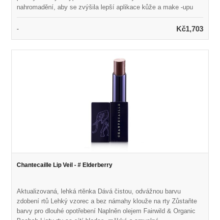
nahromadění, aby se zvýšila lepší aplikace kůže a make -upu
Stisknutí textury na palec pomáhá rychleji vysušit kartáče
Interiérová rukavice z mikrovlákna pomáhá leště Netoxický
Kč1,703
-
materiál - bez latexu, BPA a olova Vyrobeno z vysoce kvalitního
silikonu Rozměry: 10,25 v x 8,5 palce, 25,5 cm x 21 cm Získejte
nejlepší výsledek čištění se 100% Natural SigMagic®
Brashampoo ™
Chantecaille Lip Veil - # Elderberry
Aktualizovaná, lehká rtěnka Dává čistou, odvážnou barvu
zdobení rtů Lehký vzorec a bez námahy klouže na rty Zůstaňte
barvy pro dlouhé opotřebení Naplněn olejem Fairwild & Organic