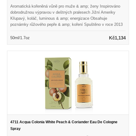
Aromatická kořeněná vůně pro muže & amp; ženy Inspirováno
dobrodružnou výpravou v deštných pralesech Jižní Ameriky
Křupavý, koláč, luminous & amp; energizace Obsahuje
poznámky růžového pepře & amp; koření Spuštěno v roce 2013
Doporučeno pro jaro nebo letní opotřebení
Kč1,134
50ml/1.7oz
4711 Acqua Colonia White Peach & Coriander Eau De Cologne
Spray