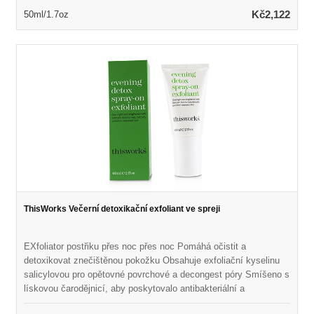
odlupovat pokožku podporou obratu buněk Naplněn drahocenným
Kč2,122
50ml/1.7oz
minerálním extraktem Malachite pro detoxikaci kůže Chrání
pokožku před agresory a znečištěním environmentů Ponechává
kožní zářivé, čištěné, doplněné a oživené
ThisWorks Večerní detoxikační exfoliant ve spreji
EXfoliator postřiku přes noc přes noc Pomáhá očistit a
detoxikovat znečištěnou pokožku Obsahuje exfoliační kyselinu
salicylovou pro opětovné povrchové a decongest póry Smíšeno s
lískovou čarodějnicí, aby poskytovalo antibakteriální a
protizánětlivé účinky Bojuje na vady a útěky a zároveň snižuje