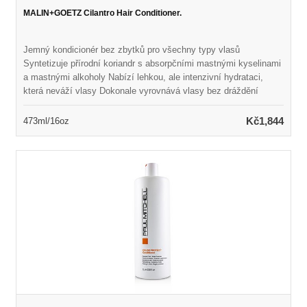
MALIN+GOETZ Cilantro Hair Conditioner.
Jemný kondicionér bez zbytků pro všechny typy vlasů
Syntetizuje přírodní koriandr s absorpčními mastnými kyselinami
a mastnými alkoholy Nabízí lehkou, ale intenzivní hydrataci,
která neváží vlasy Dokonale vyrovnává vlasy bez dráždění
pokožky hlavy Ponechává vlasy hedvábně měkké, zvládnutelné
a zdravě vypadající Naplněno přirozenou vůní a barvou Vhodné
Kč1,844
473ml/16oz
pro každodenní použití