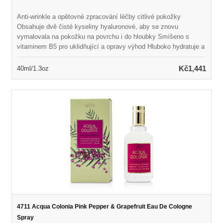
Anti-wrinkle a opětovné zpracování léčby citlivé pokožky
Obsahuje dvě čisté kyseliny hyaluronové, aby se znovu
vymalovala na pokožku na povrchu i do hloubky Smíšeno s
vitaminem B5 pro uklidňující a opravy výhod Hluboko hydratuje a
regeneruje pokožku při plnění vrásek Kůže se zdá být hladší,
svěží a pružnější s přirozenou plností
Kč1,441
40ml/1.3oz
4711 Acqua Colonia Pink Pepper & Grapefruit Eau De Cologne
Spray