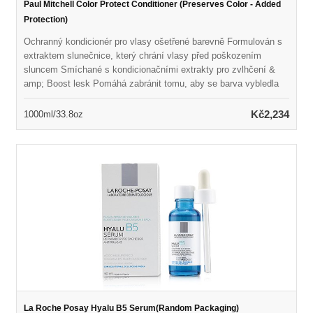
Paul Mitchell Color Protect Conditioner (Preserves Color - Added
Protection)
Ochranný kondicionér pro vlasy ošetřené barevně Formulován s
extraktem slunečnice, který chrání vlasy před poškozením
sluncem Smíchané s kondicionačními extrakty pro zvlhčení &
amp; Boost lesk Pomáhá zabránit tomu, aby se barva vybledla
při detangování vlasů Ponechává vlasy měkké, hladké & amp;
vyživovaný Vegan, Color Safe & amp; bez parabenů
Kč2,234
1000ml/33.8oz
La Roche Posay Hyalu B5 Serum(Random Packaging)