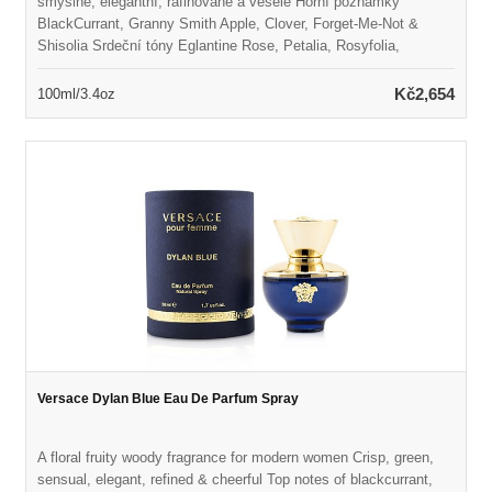
smyslné, elegantní, rafinované a veselé Horní poznámky
BlackCurrant, Granny Smith Apple, Clover, Forget-Me-Not &
Shisolia Srdeční tóny Eglantine Rose, Petalia, Rosyfolia,
Jasmine & Peach Základní tóny pačuli coeur, Styrax, bílé hladké
lesy a pižmo Spuštěno v roce 2017 Vhodné pro jarní nebo letní
Kč2,654
100ml/3.4oz
nošení
Versace Dylan Blue Eau De Parfum Spray
A floral fruity woody fragrance for modern women Crisp, green,
sensual, elegant, refined & cheerful Top notes of blackcurrant,