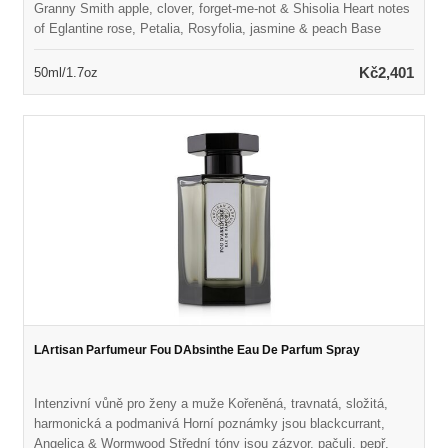
Granny Smith apple, clover, forget-me-not & Shisolia Heart notes
of Eglantine rose, Petalia, Rosyfolia, jasmine & peach Base
notes of patchouli coeur, styrax, white smooth woods & musk
Launched in 2017 Suitable for spring or summer wear
Kč2,401
50ml/1.7oz
LArtisan Parfumeur Fou DAbsinthe Eau De Parfum Spray
Intenzivní vůně pro ženy a muže Kořeněná, travnatá, složitá,
harmonická a podmanivá Horní poznámky jsou blackcurrant,
Angelica & Wormwood Střední tóny jsou zázvor, pačuli, pepř,