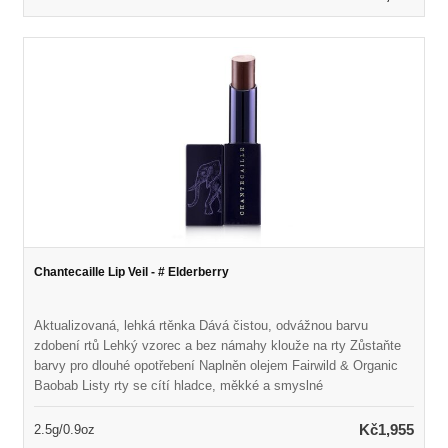
materiál - bez latexu, BPA a olova Vyrobeno z vysoce kvalitního
silikonu Rozměry: 10,25 v x 8,5 palce, 25,5 cm x 21 cm Získejte
nejlepší výsledek čištění se 100% Natural SigMagic®
Brashampoo ™
Chantecaille Lip Veil - # Elderberry
Aktualizovaná, lehká rtěnka Dává čistou, odvážnou barvu
zdobení rtů Lehký vzorec a bez námahy klouže na rty Zůstaňte
barvy pro dlouhé opotřebení Naplněn olejem Fairwild & Organic
Baobab Listy rty se cítí hladce, měkké a smyslné
Kč1,955
2.5g/0.9oz