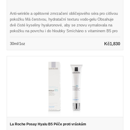
Anti-wrinkle a opětovné zmrzačení obličejového séra pro citlivou
pokožku Má čerstvou, hydratační texturu vodo-gelu Obsahuje
dvě čisté kyseliny hyaluronové, aby se znovu vymalovala na
pokožku na povrchu i do hloubky Smícháno s vitaminem B5 pro
uklidňující a opravy výhod Naloženo Madecassoside, extrakt z
léčivé bylinkové centella asiatica Pomáhá vyplnit vrásky
Kč1,830
30ml/1oz
zpevňováním kůže zevnitř Opravuje bariéru pokožky a aktivuje
obnovení kůže Odhaluje měkčí, elastičtější, obnovené a zdravěji
vypadající pokožku Ideální pro
La Roche Posay Hyalu B5 Péče proti vráskám