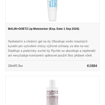
MALIN+GOETZ Lip Moisturizer (Exp. Date 1 Sep 2026)
Hydratační a chránící gel na rty Obsahuje směs mastných
kyselin pro vytvoření vrstvy výživné ochrany ze dne na noc
Doplňuje a podmínky suché rty Rychle se absorbuje a nepřenáší
ani nevyžaduje konstantní opětovné použití Bez přidané vůně
nebo chuti Vegan & Cruelty Free
Kč884
10ml/0.3oz