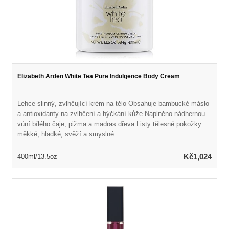
Elizabeth Arden White Tea Pure Indulgence Body Cream
Lehce slinný, zvlhčující krém na tělo Obsahuje bambucké máslo
a antioxidanty na zvlhčení a hýčkání kůže Naplněno nádhernou
vůní bílého čaje, pižma a madras dřeva Listy tělesné pokožky
měkké, hladké, svěží a smyslné
Kč1,024
400ml/13.5oz