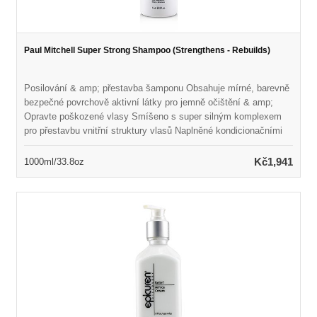
Paul Mitchell Super Strong Shampoo (Strengthens - Rebuilds)
Posilování & amp; přestavba šamponu Obsahuje mírné, barevně
bezpečné povrchově aktivní látky pro jemně očištění & amp;
Opravte poškozené vlasy Smíšeno s super silným komplexem
pro přestavbu vnitřní struktury vlasů Naplněné kondicionačními
látkami pro zlepšení textury & amp; Přidejte lesk Chrání vlasy a
zároveň zabraňuje poškození každodenními příčinami Zvyšuje
Kč1,941
1000ml/33.8oz
celkový vzhled & amp; Cítíte nádherné výsledky kvality salonu
Paraben-free & amp; Barva bezpečná