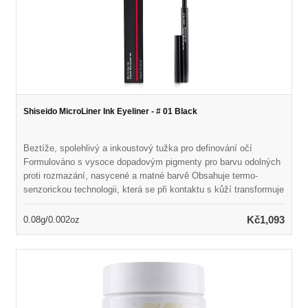
Shiseido MicroLiner Ink Eyeliner - # 01 Black
Beztíže, spolehlivý a inkoustový tužka pro definování očí
Formulováno s vysoce dopadovým pigmenty pro barvu odolných
proti rozmazání, nasycené a matné barvě Obsahuje termo-
senzorickou technologii, která se při kontaktu s kůží transformuje
na tekutou formu Odhaluje flexibilní, vodotěsný film, který trvá až
24 hodin Mikro-tenký tužka může být tečkována mezi řasami
Kč1,093
0.08g/0.002oz
nebo hladce klouzající přes oči bez přeskočení Přichází v
krásných odstínech inspirovaných tradiční japonskou kaligrafií
Dermatolog- & oftalmolog testoval