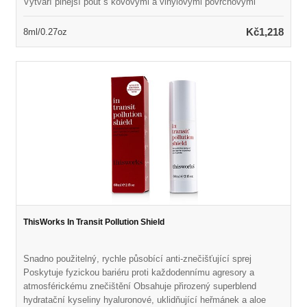
Vytváří plnější pout s kovovými a vinylovými povrchovými
úpravami Aplikátor přesná přesná špička odolný proti bláznovi
rovnoměrně distribuuje barvu Bez parabenů, laurylsulfátu
Kč1,218
8ml/0.27oz
sodného, ​​ftalátů, silikonu, oleje a mastku K dispozici v řadě
odstínů pro porovnání
ThisWorks In Transit Pollution Shield
Snadno použitelný, rychle působící anti-znečišťující sprej
Poskytuje fyzickou bariéru proti každodennímu agresory a
atmosférickému znečištění Obsahuje přirozený superblend
hydratační kyseliny hyaluronové, uklidňující heřmánek a aloe