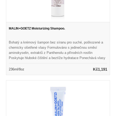
MALIN+GOETZ Moisturizing Shampoo.
Bohatý a krémový šampon bez síranu pro suché, poškozené a
chemicky ošetřené vlasy Formulováno s jedinečnou směsí
aminokyselin, extraktů z Panthenolu a přírodních rostlin
Poskytuje hluboké čištění a beztíže hydratace Ponechává vlasy
hedvábně měkké, lesklé a zdravě vypadající Uspořádá smysly
světlou, svěží vůní Neroli & Basil
Kč1,191
236ml/8oz