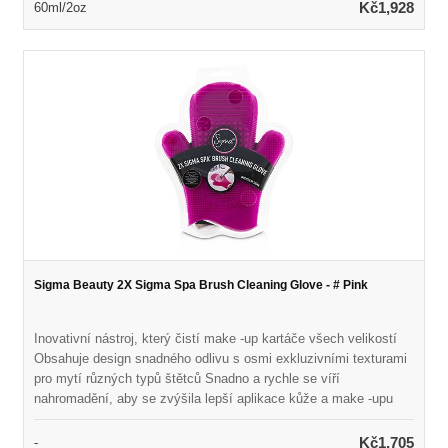
jemné linie, vrásky a pigmentaci Naplněno silnou směsí
Kč1,928
60ml/2oz
rostlinných antioxidantů k boji proti volným radikálům a zabránění
budoucímu poškození Obnovuje hladkou, zářivou a rovnoměrnou
pleť
Sigma Beauty 2X Sigma Spa Brush Cleaning Glove - # Pink
Inovativní nástroj, který čistí make -up kartáče všech velikostí
Obsahuje design snadného odlivu s osmi exkluzivními texturami
pro mytí různých typů štětců Snadno a rychle se víří
nahromadění, aby se zvýšila lepší aplikace kůže a make -upu
Stisknutí textury na palec pomáhá rychleji vysušit kartáče
Interiérová rukavice z mikrovlákna pomáhá leště Netoxický
Kč1,705
-