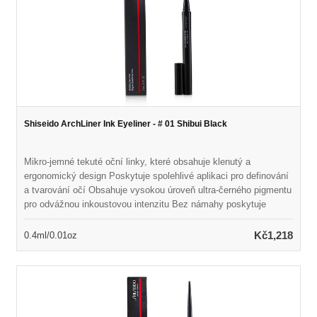
Shiseido ArchLiner Ink Eyeliner - # 01 Shibui Black
Mikro-jemné tekuté oční linky, které obsahuje klenutý a
ergonomický design Poskytuje spolehlivé aplikaci pro definování
a tvarování očí Obsahuje vysokou úroveň ultra-černého pigmentu
pro odvážnou inkoustovou intenzitu Bez námahy poskytuje
čistou, přesnou a rychlou linii Vytváří širokou škálu linií od
nejtenčích po nejsilnější Vodní odolná vůči, odolnost proti
Kč1,218
0.4ml/0.01oz
odolnosti a slzů a slzů Dlouho trvající až dvacet hodin