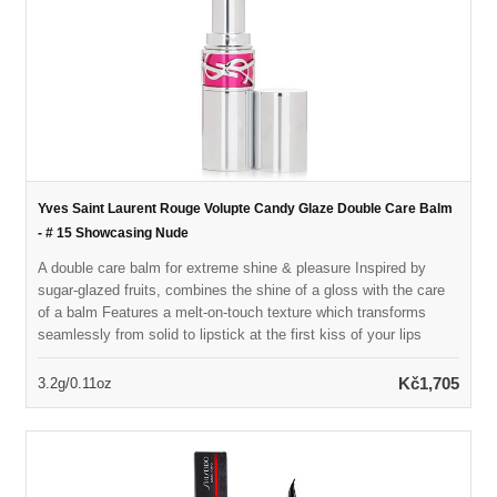
Yves Saint Laurent Rouge Volupte Candy Glaze Double Care Balm
- # 15 Showcasing Nude
A double care balm for extreme shine & pleasure Inspired by
sugar-glazed fruits, combines the shine of a gloss with the care
of a balm Features a melt-on-touch texture which transforms
seamlessly from solid to lipstick at the first kiss of your lips
Contains 78% skin conditioning ingredients including Hyaluronic
Acid, nourishing Vitamin E, soothing cold-pressed mango oil &
Kč1,705
3.2g/0.11oz
antioxidant pomegranate extracts Delivers both instantaneous &
lasting reparative nourishment for lips Provides sensual, ready-to-
wear colors