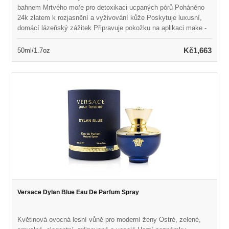
bahnem Mrtvého moře pro detoxikaci ucpaných pórů Poháněno
24k zlatem k rozjasnění a vyživování kůže Poskytuje luxusní,
domácí lázeňský zážitek Připravuje pokožku na aplikaci make -
upu Odhalí pevnější, hladší, zářivější a hydratovanější pleť
Hypoalergenní, vegan a paraben
Kč1,663
50ml/1.7oz
Versace Dylan Blue Eau De Parfum Spray
Květinová ovocná lesní vůně pro moderní ženy Ostré, zelené,