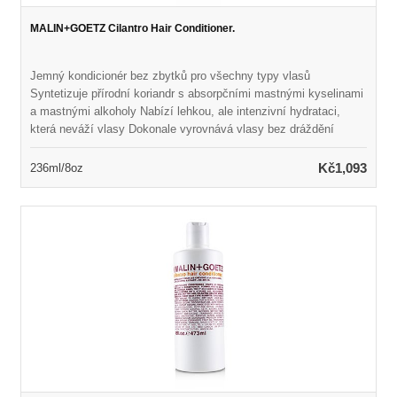
MALIN+GOETZ Cilantro Hair Conditioner.
Jemný kondicionér bez zbytků pro všechny typy vlasů
Syntetizuje přírodní koriandr s absorpčními mastnými kyselinami
a mastnými alkoholy Nabízí lehkou, ale intenzivní hydrataci,
která neváží vlasy Dokonale vyrovnává vlasy bez dráždění
pokožky hlavy Ponechává vlasy hedvábně měkké, zvládnutelné
a zdravě vypadající Naplněno přirozenou vůní a barvou Vhodné
Kč1,093
236ml/8oz
pro každodenní použití