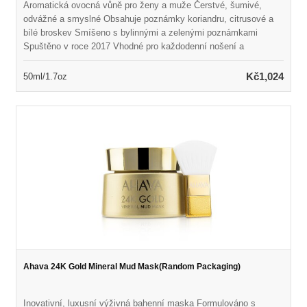
Aromatická ovocná vůně pro ženy a muže Čerstvé, šumivé,
odvážné a smyslné Obsahuje poznámky koriandru, citrusové a
bílé broskev Smíšeno s bylinnými a zelenými poznámkami
Spuštěno v roce 2017 Vhodné pro každodenní nošení a
neformální příležitosti
Kč1,024
50ml/1.7oz
Ahava 24K Gold Mineral Mud Mask(Random Packaging)
Inovativní, luxusní výživná bahenní maska Formulováno s