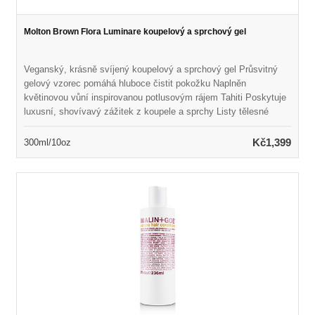
Molton Brown Flora Luminare koupelový a sprchový gel
Veganský, krásně svíjený koupelový a sprchový gel Průsvitný
gelový vzorec pomáhá hluboce čistit pokožku Naplněn
květinovou vůní inspirovanou potlusovým rájem Tahiti Poskytuje
luxusní, shovívavý zážitek z koupele a sprchy Listy tělesné
pokožky měkké, svěží a rozmazlené Ideální pro všechny typy
pleti Bez lepku, ftalátu a parabenů, bez krutosti
Kč1,399
300ml/10oz