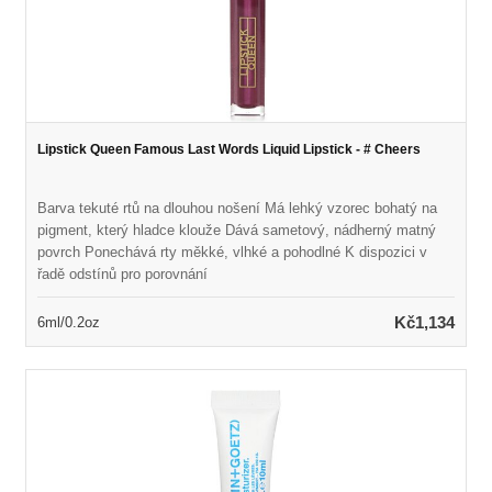
Lipstick Queen Famous Last Words Liquid Lipstick - # Cheers
Barva tekuté rtů na dlouhou nošení Má lehký vzorec bohatý na
pigment, který hladce klouže Dává sametový, nádherný matný
povrch Ponechává rty měkké, vlhké a pohodlné K dispozici v
řadě odstínů pro porovnání
Kč1,134
6ml/0.2oz