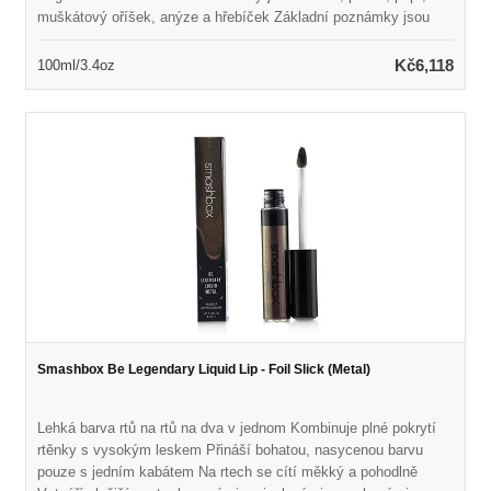
muškátový oříšek, anýze a hřebíček Základní poznámky jsou
jedle balzámu, kadidlo a borovice Spuštěno v roce 2006 Vhodné
pro každodenní nošení
Kč6,118
100ml/3.4oz
Smashbox Be Legendary Liquid Lip - Foil Slick (Metal)
Lehká barva rtů na rtů na dva v jednom Kombinuje plné pokrytí
rtěnky s vysokým leskem Přináší bohatou, nasycenou barvu
pouze s jedním kabátem Na rtech se cítí měkký a pohodlně