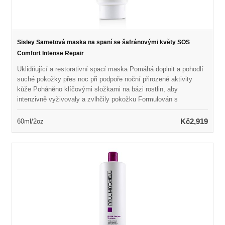
Sisley Sametová maska na spaní se šafránovými květy SOS
Comfort Intense Repair
Uklidňující a restorativní spací maska Pomáhá doplnit a pohodlí
suché pokožky přes noc při podpoře noční přirozené aktivity
kůže Poháněno klíčovými složkami na bázi rostlin, aby
intenzivně vyživovaly a zvlhčily pokožku Formulován s
výtažkem z šafránu k uklidnění suché pokožky Naplněno vůní
medového a pomerančového květu přirozeného původu Odhalí
Kč2,919
60ml/2oz
měkčí, plynulejší, zářivější a revitalizovanou pokožku Lze také
použít jako maska ​​SOS k zajištění úlevy a pohodlí za pouhých
10 minut