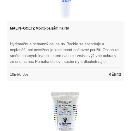
MALIN+GOETZ Mojito balzám na rty
Hydratační a ochranný gel na rty Rychle se absorbuje a
nepřenáší ani nevyžaduje konstantní opětovné použití Obsahuje
směs mastných kyselin, které nabízejí vrstvu výživné ochrany
ze dne na noc Pomáhá obnovit suché rty s dlouhotrvající
ochranou Vůně s podpisovou vůní Mojito Udržuje rty měkké,
orosené a doplňované Vegan & Cruelty Free
Kč843
10ml/0.3oz