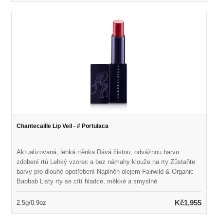
Chantecaille Lip Veil - # Portulaca
Aktualizovaná, lehká rtěnka Dává čistou, odvážnou barvu
zdobení rtů Lehký vzorec a bez námahy klouže na rty Zůstaňte
barvy pro dlouhé opotřebení Naplněn olejem Fairwild & Organic
Baobab Listy rty se cítí hladce, měkké a smyslné
Kč1,955
2.5g/0.9oz