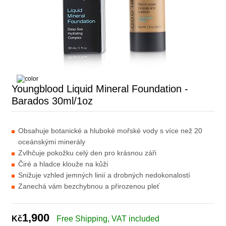
Youngblood Liquid Mineral Foundation -
Barados 30ml/1oz
Obsahuje botanické a hluboké mořské vody s více než 20
oceánskými minerály
Zvlhčuje pokožku celý den pro krásnou záři
Čiré a hladce klouže na kůži
Snižuje vzhled jemných linií a drobných nedokonalostí
Zanechá vám bezchybnou a přirozenou pleť
1,900
Kč
Free Shipping, VAT included