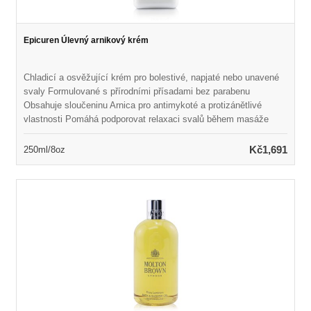
Epicuren Úlevný arnikový krém
Chladicí a osvěžující krém pro bolestivé, napjaté nebo unavené
svaly Formulované s přírodními přísadami bez parabenu
Obsahuje sloučeninu Arnica pro antimykoté a protizánětlivé
vlastnosti Pomáhá podporovat relaxaci svalů během masáže
Naplněn eukalyptem a mentolem, aby zmírnil bolestivé bolavé,
napjaté a unavené svaly Vonné osvěžující a revitalizační vůní
Kč1,691
250ml/8oz
Ideální pro všechny typy pleti