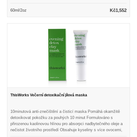
vera Pomáhá snižovat vzhled zarudnutí a podráždění Naplněn
polysacharidem pro zachycení částic uhlíku, těžké kovy a
Kč1,552
60ml/2oz
částice Zabraňuje známkám předčasného stárnutí kůže a
poškození znečištěním životního prostředí
ThisWorks Večerní detoxikační jílová maska
10minutová anti-znečištění a čisticí maska Pomáhá okamžitě
detoxikovat pokožku za pouhých 10 minut Formulováno s
přirozenou kaolinovou hlínou pro absorpci nadbytečného oleje a
nečistot životního prostředí Obsahuje kyseliny s více ovocemi,
které se skládají z pěti přírodních botanik Pomáhá rychle