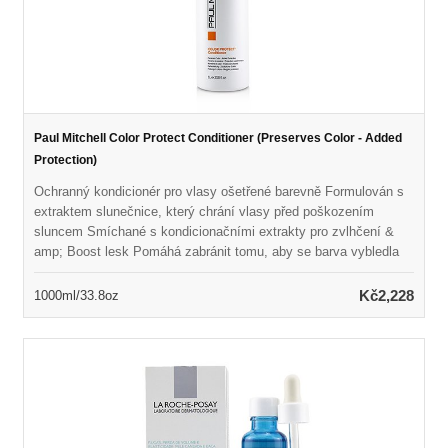
Paul Mitchell Color Protect Conditioner (Preserves Color - Added
Protection)
Ochranný kondicionér pro vlasy ošetřené barevně Formulován s
extraktem slunečnice, který chrání vlasy před poškozením
sluncem Smíchané s kondicionačními extrakty pro zvlhčení &
amp; Boost lesk Pomáhá zabránit tomu, aby se barva vybledla
při detangování vlasů Ponechává vlasy měkké, hladké & amp;
vyživovaný Vegan, Color Safe & amp; bez parabenů
Kč2,228
1000ml/33.8oz