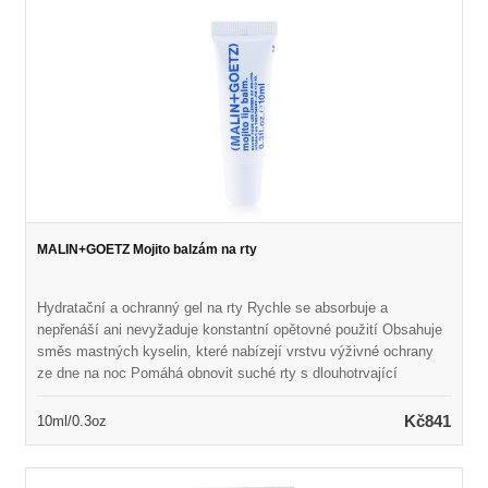
MALIN+GOETZ Mojito balzám na rty
Hydratační a ochranný gel na rty Rychle se absorbuje a
nepřenáší ani nevyžaduje konstantní opětovné použití Obsahuje
směs mastných kyselin, které nabízejí vrstvu výživné ochrany
ze dne na noc Pomáhá obnovit suché rty s dlouhotrvající
ochranou Vůně s podpisovou vůní Mojito Udržuje rty měkké,
orosené a doplňované Vegan & Cruelty Free
Kč841
10ml/0.3oz