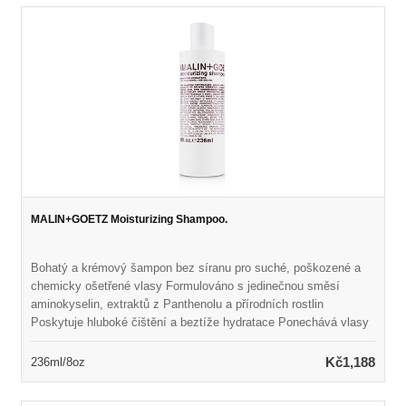
MALIN+GOETZ Moisturizing Shampoo.
Bohatý a krémový šampon bez síranu pro suché, poškozené a
chemicky ošetřené vlasy Formulováno s jedinečnou směsí
aminokyselin, extraktů z Panthenolu a přírodních rostlin
Poskytuje hluboké čištění a beztíže hydratace Ponechává vlasy
hedvábně měkké, lesklé a zdravě vypadající Uspořádá smysly
světlou, svěží vůní Neroli & Basil
Kč1,188
236ml/8oz