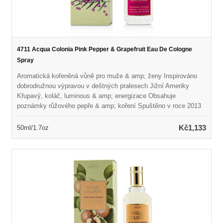
4711 Acqua Colonia Pink Pepper & Grapefruit Eau De Cologne
Spray
Aromatická kořeněná vůně pro muže & amp; ženy Inspirováno
dobrodružnou výpravou v deštných pralesech Jižní Ameriky
Křupavý, koláč, luminous & amp; energizace Obsahuje
poznámky růžového pepře & amp; koření Spuštěno v roce 2013
Doporučeno pro jaro nebo letní opotřebení
Kč1,133
50ml/1.7oz