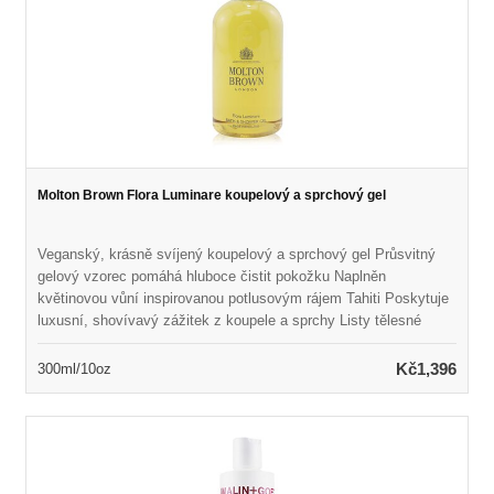
Molton Brown Flora Luminare koupelový a sprchový gel
Veganský, krásně svíjený koupelový a sprchový gel Průsvitný
gelový vzorec pomáhá hluboce čistit pokožku Naplněn
květinovou vůní inspirovanou potlusovým rájem Tahiti Poskytuje
luxusní, shovívavý zážitek z koupele a sprchy Listy tělesné
pokožky měkké, svěží a rozmazlené Ideální pro všechny typy
pleti Bez lepku, ftalátu a parabenů, bez krutosti
Kč1,396
300ml/10oz