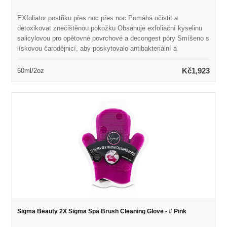
EXfoliator postřiku přes noc přes noc Pomáhá očistit a
detoxikovat znečištěnou pokožku Obsahuje exfoliační kyselinu
salicylovou pro opětovné povrchové a decongest póry Smíšeno s
lískovou čarodějnicí, aby poskytovalo antibakteriální a
protizánětlivé účinky Bojuje na vady a útěky a zároveň snižuje
jemné linie, vrásky a pigmentaci Naplněno silnou směsí
Kč1,923
60ml/2oz
rostlinných antioxidantů k boji proti volným radikálům a zabránění
budoucímu poškození Obnovuje hladkou, zářivou a rovnoměrnou
pleť
Sigma Beauty 2X Sigma Spa Brush Cleaning Glove - # Pink