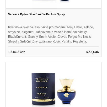
Versace Dylan Blue Eau De Parfum Spray
Květinová ovocná lesní vůně pro moderní ženy Ostré, zelené,
smyslné, elegantní, rafinované a veselé Horní poznámky
BlackCurrant, Granny Smith Apple, Clover, Forget-Me-Not &
Shisolia Srdeční tóny Eglantine Rose, Petalia, Rosyfolia,
Jasmine & Peach Základní tóny pačuli coeur, Styrax, bílé hladké
lesy a pižmo Spuštěno v roce 2017 Vhodné pro jarní nebo letní
Kč2,646
100ml/3.4oz
nošení