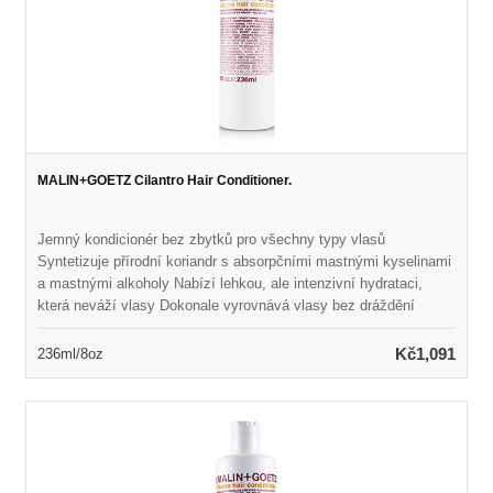
MALIN+GOETZ Cilantro Hair Conditioner.
Jemný kondicionér bez zbytků pro všechny typy vlasů
Syntetizuje přírodní koriandr s absorpčními mastnými kyselinami
a mastnými alkoholy Nabízí lehkou, ale intenzivní hydrataci,
která neváží vlasy Dokonale vyrovnává vlasy bez dráždění
pokožky hlavy Ponechává vlasy hedvábně měkké, zvládnutelné
a zdravě vypadající Naplněno přirozenou vůní a barvou Vhodné
Kč1,091
236ml/8oz
pro každodenní použití