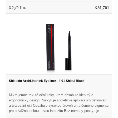
Contains 78% skin conditioning ingredients including Hyaluronic
Acid, nourishing Vitamin E, soothing cold-pressed mango oil &
Kč1,701
3.2g/0.11oz
antioxidant pomegranate extracts Delivers both instantaneous &
lasting reparative nourishment for lips Provides sensual, ready-to-
wear colors
Shiseido ArchLiner Ink Eyeliner - # 01 Shibui Black
Mikro-jemné tekuté oční linky, které obsahuje klenutý a
ergonomický design Poskytuje spolehlivé aplikaci pro definování
a tvarování očí Obsahuje vysokou úroveň ultra-černého pigmentu
pro odvážnou inkoustovou intenzitu Bez námahy poskytuje
čistou, přesnou a rychlou linii Vytváří širokou škálu linií od