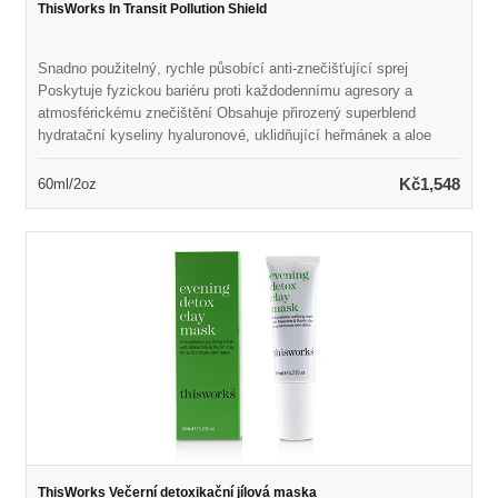
ThisWorks In Transit Pollution Shield
Snadno použitelný, rychle působící anti-znečišťující sprej
Poskytuje fyzickou bariéru proti každodennímu agresory a
atmosférickému znečištění Obsahuje přirozený superblend
hydratační kyseliny hyaluronové, uklidňující heřmánek a aloe
vera Pomáhá snižovat vzhled zarudnutí a podráždění Naplněn
polysacharidem pro zachycení částic uhlíku, těžké kovy a
Kč1,548
60ml/2oz
částice Zabraňuje známkám předčasného stárnutí kůže a
poškození znečištěním životního prostředí
ThisWorks Večerní detoxikační jílová maska