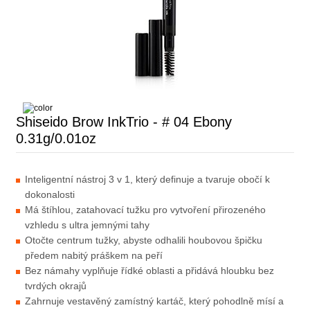
Shiseido Brow InkTrio - # 04 Ebony
0.31g/0.01oz
Inteligentní nástroj 3 v 1, který definuje a tvaruje obočí k
dokonalosti
Má štíhlou, zatahovací tužku pro vytvoření přirozeného
vzhledu s ultra jemnými tahy
Otočte centrum tužky, abyste odhalili houbovou špičku
předem nabitý práškem na peří
Bez námahy vyplňuje řídké oblasti a přidává hloubku bez
tvrdých okrajů
Zahrnuje vestavěný zamístný kartáč, který pohodlně mísí a