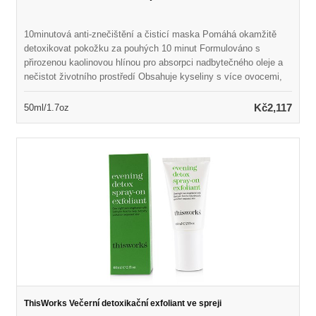
10minutová anti-znečištění a čisticí maska Pomáhá okamžitě
detoxikovat pokožku za pouhých 10 minut Formulováno s
přirozenou kaolinovou hlínou pro absorpci nadbytečného oleje a
nečistot životního prostředí Obsahuje kyseliny s více ovocemi,
které se skládají z pěti přírodních botanik Pomáhá rychle
odlupovat pokožku podporou obratu buněk Naplněn drahocenným
Kč2,117
50ml/1.7oz
minerálním extraktem Malachite pro detoxikaci kůže Chrání
pokožku před agresory a znečištěním environmentů Ponechává
kožní zářivé, čištěné, doplněné a oživené
ThisWorks Večerní detoxikační exfoliant ve spreji