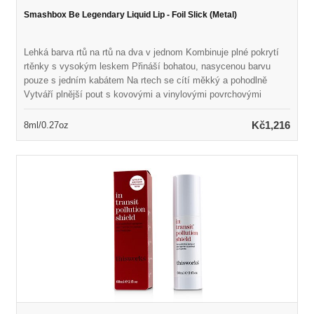
Smashbox Be Legendary Liquid Lip - Foil Slick (Metal)
Lehká barva rtů na rtů na dva v jednom Kombinuje plné pokrytí
rtěnky s vysokým leskem Přináší bohatou, nasycenou barvu
pouze s jedním kabátem Na rtech se cítí měkký a pohodlně
Vytváří plnější pout s kovovými a vinylovými povrchovými
úpravami Aplikátor přesná přesná špička odolný proti bláznovi
rovnoměrně distribuuje barvu Bez parabenů, laurylsulfátu
Kč1,216
8ml/0.27oz
sodného, ​​ftalátů, silikonu, oleje a mastku K dispozici v řadě
odstínů pro porovnání