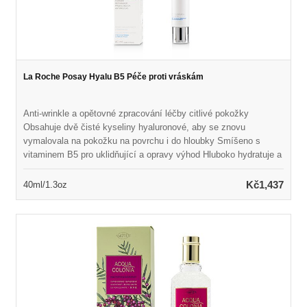
La Roche Posay Hyalu B5 Péče proti vráskám
Anti-wrinkle a opětovné zpracování léčby citlivé pokožky
Obsahuje dvě čisté kyseliny hyaluronové, aby se znovu
vymalovala na pokožku na povrchu i do hloubky Smíšeno s
vitaminem B5 pro uklidňující a opravy výhod Hluboko hydratuje a
regeneruje pokožku při plnění vrásek Kůže se zdá být hladší,
svěží a pružnější s přirozenou plností
Kč1,437
40ml/1.3oz