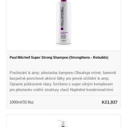
Paul Mitchell Super Strong Shampoo (Strengthens - Rebuilds)
Posilování & amp; přestavba šamponu Obsahuje mírné, barevně
bezpečné povrchově aktivní látky pro jemně očištění & amp;
Opravte poškozené vlasy Smíšeno s super silným komplexem
pro přestavbu vnitřní struktury vlasů Naplněné kondicionačními
látkami pro zlepšení textury & amp; Přidejte lesk Chrání vlasy a
zároveň zabraňuje poškození každodenními příčinami Zvyšuje
Kč1,937
1000ml/33.8oz
celkový vzhled & amp; Cítíte nádherné výsledky kvality salonu
Paraben-free & amp; Barva bezpečná