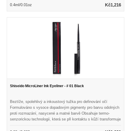
nejtenčích po nejsilnější Vodní odolná vůči, odolnost proti
Kč1,216
0.4ml/0.01oz
odolnosti a slzů a slzů Dlouho trvající až dvacet hodin
Shiseido MicroLiner Ink Eyeliner - # 01 Black
Beztíže, spolehlivý a inkoustový tužka pro definování očí
Formulováno s vysoce dopadovým pigmenty pro barvu odolných
proti rozmazání, nasycené a matné barvě Obsahuje termo-
senzorickou technologii, která se při kontaktu s kůží transformuje
na tekutou formu Odhaluje flexibilní, vodotěsný film, který trvá až
24 hodin Mikro-tenký tužka může být tečkována mezi řasami