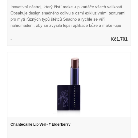
Inovativní nástroj, který čistí make -up kartáče všech velikostí
Obsahuje design snadného odlivu s osmi exkluzivními texturami
pro mytí různých typů štětců Snadno a rychle se víří
nahromadění, aby se zvýšila lepší aplikace kůže a make -upu
Stisknutí textury na palec pomáhá rychleji vysušit kartáče
Interiérová rukavice z mikrovlákna pomáhá leště Netoxický
Kč1,701
-
materiál - bez latexu, BPA a olova Vyrobeno z vysoce kvalitního
silikonu Rozměry: 10,25 v x 8,5 palce, 25,5 cm x 21 cm Získejte
nejlepší výsledek čištění se 100% Natural SigMagic®
Brashampoo ™
Chantecaille Lip Veil - # Elderberry