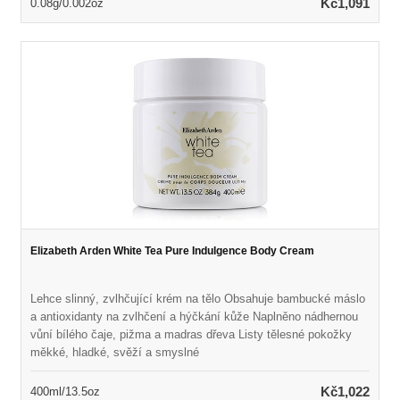
Kč1,091
0.08g/0.002oz
nebo hladce klouzající přes oči bez přeskočení Přichází v
krásných odstínech inspirovaných tradiční japonskou kaligrafií
Dermatolog- & oftalmolog testoval
Elizabeth Arden White Tea Pure Indulgence Body Cream
Lehce slinný, zvlhčující krém na tělo Obsahuje bambucké máslo
a antioxidanty na zvlhčení a hýčkání kůže Naplněno nádhernou
vůní bílého čaje, pižma a madras dřeva Listy tělesné pokožky
měkké, hladké, svěží a smyslné
Kč1,022
400ml/13.5oz