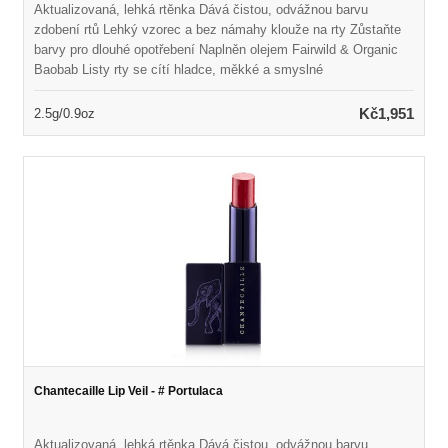
Aktualizovaná, lehká rtěnka Dává čistou, odvážnou barvu
zdobení rtů Lehký vzorec a bez námahy klouže na rty Zůstaňte
barvy pro dlouhé opotřebení Naplněn olejem Fairwild & Organic
Baobab Listy rty se cítí hladce, měkké a smyslné
Kč1,951
2.5g/0.9oz
Chantecaille Lip Veil - # Portulaca
Aktualizovaná, lehká rtěnka Dává čistou, odvážnou barvu