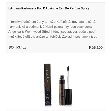
LArtisan Parfumeur Fou DAbsinthe Eau De Parfum Spray
Intenzivní vůně pro ženy a muže Kořeněná, travnatá, složitá,
harmonická a podmanivá Horní poznámky jsou blackcurrant,
Angelica & Wormwood Střední tóny jsou zázvor, pačuli, pepř,
muškátový oříšek, anýze a hřebíček Základní poznámky jsou
jedle balzámu, kadidlo a borovice Spuštěno v roce 2006 Vhodné
pro každodenní nošení
Kč6,100
100ml/3.4oz