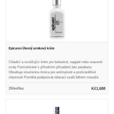
Epicuren Úlevný arnikový krém
Chladicí a osvěžující krém pro bolestivé, napjaté nebo unavené
svaly Formulované s přírodními přísadami bez parabenu
Obsahuje sloučeninu Arnica pro antimykoté a protizánětlivé
vlastnosti Pomáhá podporovat relaxaci svalů během masáže
Naplněn eukalyptem a mentolem, aby zmírnil bolestivé bolavé,
napjaté a unavené svaly Vonné osvěžující a revitalizační vůní
Kč1,688
250ml/8oz
Ideální pro všechny typy pleti