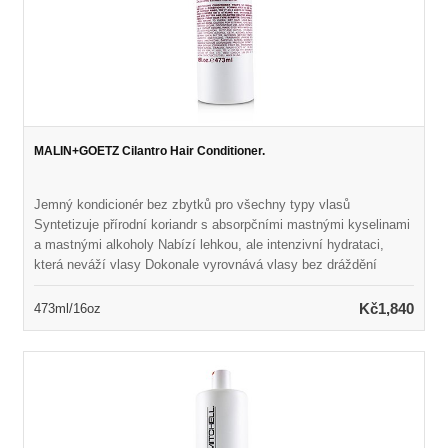
MALIN+GOETZ Cilantro Hair Conditioner.
Jemný kondicionér bez zbytků pro všechny typy vlasů
Syntetizuje přírodní koriandr s absorpčními mastnými kyselinami
a mastnými alkoholy Nabízí lehkou, ale intenzivní hydrataci,
která neváží vlasy Dokonale vyrovnává vlasy bez dráždění
pokožky hlavy Ponechává vlasy hedvábně měkké, zvládnutelné
a zdravě vypadající Naplněno přirozenou vůní a barvou Vhodné
Kč1,840
473ml/16oz
pro každodenní použití