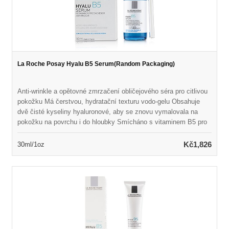
La Roche Posay Hyalu B5 Serum(Random Packaging)
Anti-wrinkle a opětovné zmrzačení obličejového séra pro citlivou
pokožku Má čerstvou, hydratační texturu vodo-gelu Obsahuje
dvě čisté kyseliny hyaluronové, aby se znovu vymalovala na
pokožku na povrchu i do hloubky Smícháno s vitaminem B5 pro
uklidňující a opravy výhod Naloženo Madecassoside, extrakt z
léčivé bylinkové centella asiatica Pomáhá vyplnit vrásky
Kč1,826
30ml/1oz
zpevňováním kůže zevnitř Opravuje bariéru pokožky a aktivuje
obnovení kůže Odhaluje měkčí, elastičtější, obnovené a zdravěji
vypadající pokožku Ideální pro