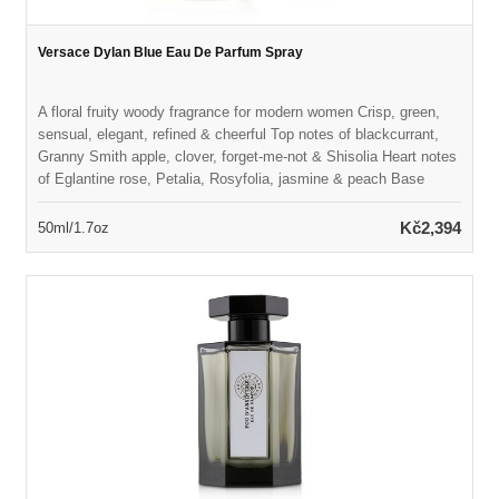
Versace Dylan Blue Eau De Parfum Spray
A floral fruity woody fragrance for modern women Crisp, green,
sensual, elegant, refined & cheerful Top notes of blackcurrant,
Granny Smith apple, clover, forget-me-not & Shisolia Heart notes
of Eglantine rose, Petalia, Rosyfolia, jasmine & peach Base
notes of patchouli coeur, styrax, white smooth woods & musk
Launched in 2017 Suitable for spring or summer wear
Kč2,394
50ml/1.7oz