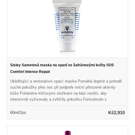
Sisley Sametová maska na spaní se šafránovými květy SOS
Comfort Intense Repair
Uklidňující a restorativní spací maska Pomáhá doplnit a pohodlí
suché pokožky přes noc při podpoře noční přirozené aktivity
kůže Poháněno klíčovými složkami na bázi rostlin, aby
intenzivně vyživovaly a zvlhčily pokožku Formulován s
výtažkem z šafránu k uklidnění suché pokožky Naplněno vůní
medového a pomerančového květu přirozeného původu Odhalí
Kč2,910
60ml/2oz
měkčí, plynulejší, zářivější a revitalizovanou pokožku Lze také
použít jako maska ​​SOS k zajištění úlevy a pohodlí za pouhých
10 minut