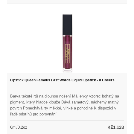
Lipstick Queen Famous Last Words Liquid Lipstick - # Cheers
Barva tekuté rtů na dlouhou nošení Má lehký vzorec bohatý na
pigment, který hladce klouže Dává sametový, nádherný matný
povrch Ponechává rty měkké, vlhké a pohodlné K dispozici v
řadě odstínů pro porovnání
Kč1,133
6ml/0.2oz