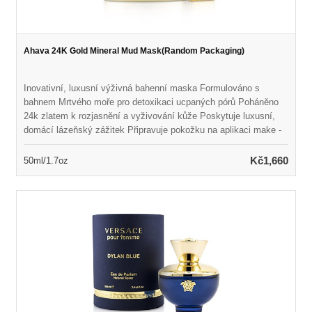
Ahava 24K Gold Mineral Mud Mask(Random Packaging)
Inovativní, luxusní výživná bahenní maska Formulováno s
bahnem Mrtvého moře pro detoxikaci ucpaných pórů Poháněno
24k zlatem k rozjasnění a vyživování kůže Poskytuje luxusní,
domácí lázeňský zážitek Připravuje pokožku na aplikaci make -
upu Odhalí pevnější, hladší, zářivější a hydratovanější pleť
Hypoalergenní, vegan a paraben
Kč1,660
50ml/1.7oz