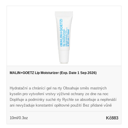
MALIN+GOETZ Lip Moisturizer (Exp. Date 1 Sep 2026)
Hydratační a chránící gel na rty Obsahuje směs mastných
kyselin pro vytvoření vrstvy výživné ochrany ze dne na noc
Doplňuje a podmínky suché rty Rychle se absorbuje a nepřenáší
ani nevyžaduje konstantní opětovné použití Bez přidané vůně
nebo chuti Vegan & Cruelty Free
Kč883
10ml/0.3oz