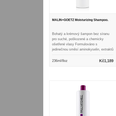
MALIN+GOETZ Moisturizing Shampoo.
Bohatý a krémový šampon bez síranu
pro suché, poškozené a chemicky
ošetřené vlasy Formulováno s
jedinečnou směsí aminokyselin, extraktů
z Panthenolu a přírodních rostlin
Poskytuje hluboké čištění a beztíže
Kč1,189
236ml/8oz
hydratace Ponechává vlasy hedvábně
měkké, lesklé a zdravě vypadající
Uspořádá smysly světlou, svěží vůní
Neroli & Basil