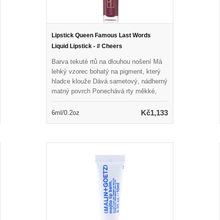
Lipstick Queen Famous Last Words
Liquid Lipstick - # Cheers
Barva tekuté rtů na dlouhou nošení Má
lehký vzorec bohatý na pigment, který
hladce klouže Dává sametový, nádherný
matný povrch Ponechává rty měkké,
vlhké a pohodlné K dispozici v řadě
odstínů pro porovnání
Kč1,133
6ml/0.2oz