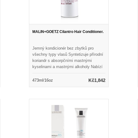
MALIN+GOETZ Cilantro Hair Conditioner.
Jemný kondicionér bez zbytků pro
všechny typy vlasů Syntetizuje přírodní
koriandr s absorpčními mastnými
kyselinami a mastnými alkoholy Nabízí
lehkou, ale intenzivní hydrataci, která
neváží vlasy Dokonale vyrovnává vlasy
Kč1,842
473ml/16oz
bez dráždění pokožky hlavy Ponechává
vlasy hedvábně měkké, zvládnutelné a
zdravě vypadající Naplněno přirozenou
vůní a barvou Vhodné pro každodenní
použití