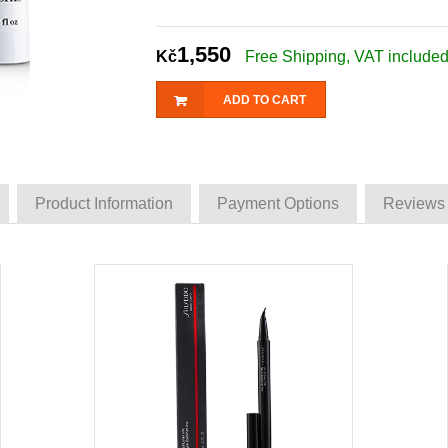
1,550
Kč
Free Shipping, VAT include
ADD TO CART
Product Information
Payment Options
Reviews