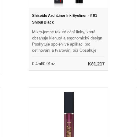
Shiseido ArchLiner Ink Eyeliner - # 01
Shibui Black
Mikro-jemné tekuté oční linky, které
obsahuje klenutý a ergonomický design
Poskytuje spolehlivé aplikaci pro
definování a tvarování očí Obsahuje
vysokou úroveň ultra-černého pigmentu
pro odvážnou inkoustovou intenzitu Bez
Kč1,217
0.4ml/0.01oz
námahy poskytuje čistou, přesnou a
rychlou linii Vytváří širokou škálu linií od
nejtenčích po nejsilnější Vodní odolná
vůči, odolnost proti odolnosti a slzů a
slzů Dlouho trvající až dvacet hodin