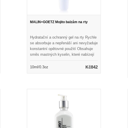
MALIN+GOETZ Mojito balzám na rty
Hydratační a ochranný gel na rty Rychle
se absorbuje a nepřenáší ani nevyžaduje
konstantní opětovné použití Obsahuje
směs mastných kyselin, které nabízejí
vrstvu výživné ochrany ze dne na noc
Pomáhá obnovit suché rty s
Kč842
10ml/0.3oz
dlouhotrvající ochranou Vůně s
podpisovou vůní Mojito Udržuje rty
měkké, orosené a doplňované Vegan &
Cruelty Free