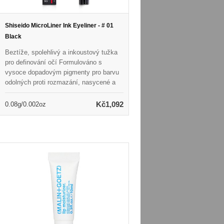
Shiseido MicroLiner Ink Eyeliner - # 01
Black
Beztíže, spolehlivý a inkoustový tužka
pro definování očí Formulováno s
vysoce dopadovým pigmenty pro barvu
odolných proti rozmazání, nasycené a
matné barvě Obsahuje termo-
senzorickou technologii, která se při
Kč1,092
0.08g/0.002oz
kontaktu s kůží transformuje na tekutou
formu Odhaluje flexibilní, vodotěsný film,
který trvá až 24 hodin Mikro-tenký tužka
může být tečkována mezi řasami nebo
hladce klouzající přes oči bez
přeskočení Přichází v krásných
odstínech inspirovaných tradiční
japonskou kaligrafií Dermatolog- &
oftalmolog testoval