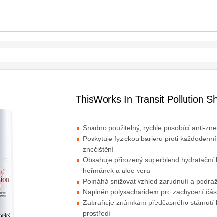
ThisWorks In Transit Pollution S
Snadno použitelný, rychle působící anti-zneč
Poskytuje fyzickou bariéru proti každoden
znečištění
Obsahuje přirozený superblend hydratační k
heřmánek a aloe vera
Pomáhá snižovat vzhled zarudnutí a podrá
Naplněn polysacharidem pro zachycení části
Zabraňuje známkám předčasného stárnutí k
prostředí