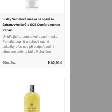
Sisley Sametová maska na spaní se
šafránovými květy SOS Comfort Intense
Repair
Uklidňující a restorativní spací maska
Pomáhá doplnit a pohodlí suché
pokožky přes noc při podpoře noční
přirozené aktivity kůže Poháněno
klíčovými složkami na bázi rostlin, aby
intenzivně vyživovaly a zvlhčily pokožku
Kč2,914
60ml/2oz
Formulován s výtažkem z šafránu k
uklidnění suché pokožky Naplněno vůní
medového a pomerančového květu
přirozeného původu Odhalí měkčí,
plynulejší, zářivější a revitalizovanou
pokožku Lze také použít jako maska ​​
SOS k zajištění úlevy a pohodlí za
pouhých 10 minut