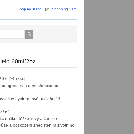
Shop by Brand
Shopping Cart
hield 60ml/2oz
išťující sprej
nímu agresory a atmosférickému
yseliny hyaluronové, uklidňující
ždění
c uhlíku, těžké kovy a částice
ůže a poškození znečištěním životního