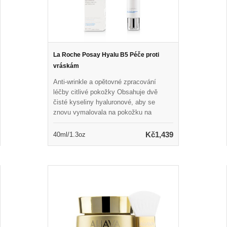
La Roche Posay Hyalu B5 Péče proti
vráskám
Anti-wrinkle a opětovné zpracování
léčby citlivé pokožky Obsahuje dvě
čisté kyseliny hyaluronové, aby se
znovu vymalovala na pokožku na
povrchu i do hloubky Smíšeno s
vitaminem B5 pro uklidňující a opravy
Kč1,439
40ml/1.3oz
výhod Hluboko hydratuje a regeneruje
pokožku při plnění vrásek Kůže se zdá
být hladší, svěží a pružnější s
přirozenou plností