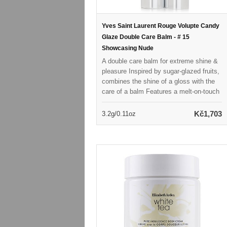
Yves Saint Laurent Rouge Volupte Candy
Glaze Double Care Balm - # 15
Showcasing Nude
A double care balm for extreme shine &
pleasure Inspired by sugar-glazed fruits,
combines the shine of a gloss with the
care of a balm Features a melt-on-touch
texture which transforms seamlessly
from solid to lipstick at the first kiss of
Kč1,703
3.2g/0.11oz
your lips Contains 78% skin conditioning
ingredients including Hyaluronic Acid,
nourishing Vitamin E, soothing cold-
pressed mango oil & antioxidant
pomegranate extracts Delivers both
instantaneous & lasting reparative
nourishment for lips Provides sensual,
ready-to-wear colors