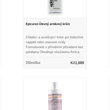
Epicuren Úlevný arnikový krém
Chladicí a osvěžující krém pro bolestivé,
napjaté nebo unavené svaly
Formulované s přírodními přísadami bez
parabenu Obsahuje sloučeninu Arnica
pro antimykoté a protizánětlivé
vlastnosti Pomáhá podporovat relaxaci
Kč1,689
250ml/8oz
svalů během masáže Naplněn
eukalyptem a mentolem, aby zmírnil
bolestivé bolavé, napjaté a unavené
svaly Vonné osvěžující a revitalizační
vůní Ideální pro všechny typy pleti