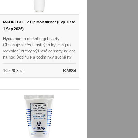
MALIN+GOETZ Lip Moisturizer (Exp. Date
1 Sep 2026)
Hydratační a chránící gel na rty
Obsahuje směs mastných kyselin pro
vytvoření vrstvy výživné ochrany ze dne
na noc Doplňuje a podmínky suché rty
Rychle se absorbuje a nepřenáší ani
nevyžaduje konstantní opětovné použití
Kč884
10ml/0.3oz
Bez přidané vůně nebo chuti Vegan &
Cruelty Free