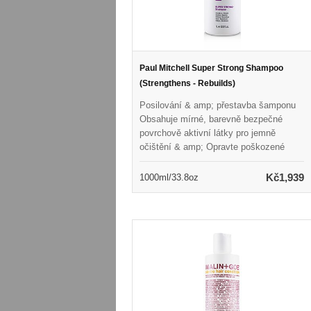
Paul Mitchell Super Strong Shampoo
(Strengthens - Rebuilds)
Posilování & amp; přestavba šamponu
Obsahuje mírné, barevně bezpečné
povrchově aktivní látky pro jemně
očištění & amp; Opravte poškozené
vlasy Smíšeno s super silným
komplexem pro přestavbu vnitřní
Kč1,939
1000ml/33.8oz
struktury vlasů Naplněné
kondicionačními látkami pro zlepšení
textury & amp; Přidejte lesk Chrání
vlasy a zároveň zabraňuje poškození
každodenními příčinami Zvyšuje celkový
vzhled & amp; Cítíte nádherné výsledky
kvality salonu Paraben-free & amp;
Barva bezpečná