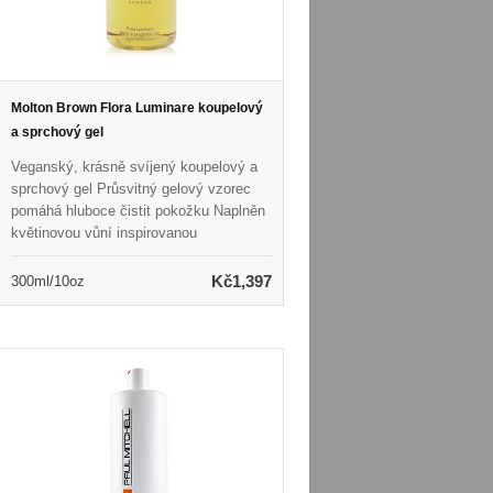
Molton Brown Flora Luminare koupelový
a sprchový gel
Veganský, krásně svíjený koupelový a
sprchový gel Průsvitný gelový vzorec
pomáhá hluboce čistit pokožku Naplněn
květinovou vůní inspirovanou
potlusovým rájem Tahiti Poskytuje
luxusní, shovívavý zážitek z koupele a
Kč1,397
300ml/10oz
sprchy Listy tělesné pokožky měkké,
svěží a rozmazlené Ideální pro všechny
typy pleti Bez lepku, ftalátu a parabenů,
bez krutosti