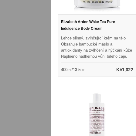
Elizabeth Arden White Tea Pure
Indulgence Body Cream
Lehce slinný, zvlhčující krém na tělo
Obsahuje bambucké máslo a
antioxidanty na zvlhčení a hýčkání kůže
Naplněno nádhernou vůní bílého čaje,
pižma a madras dřeva Listy tělesné
pokožky měkké, hladké, svěží a
Kč1,022
400ml/13.5oz
smyslné