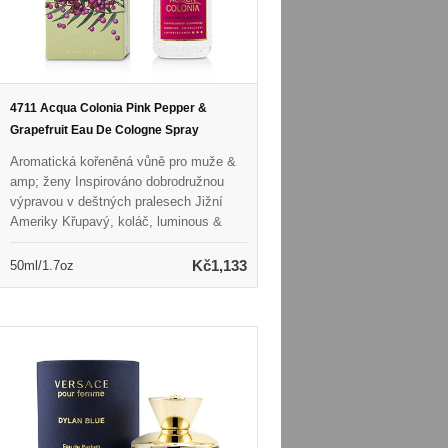
4711 Acqua Colonia Pink Pepper &
Grapefruit Eau De Cologne Spray
Aromatická kořeněná vůně pro muže &
amp; ženy Inspirováno dobrodružnou
výpravou v deštných pralesech Jižní
Ameriky Křupavý, koláč, luminous &
amp; energizace Obsahuje poznámky
růžového pepře & amp; koření Spuštěno
Kč1,133
50ml/1.7oz
v roce 2013 Doporučeno pro jaro nebo
letní opotřebení