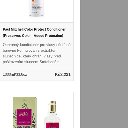
Paul Mitchell Color Protect Conditioner
(Preserves Color - Added Protection)
Ochranný kondicionér pro vlasy ošetřené
barevně Formulován s extraktem
slunečnice, který chrání vlasy před
poškozením sluncem Smíchané s
kondicionačními extrakty pro zvlhčení &
amp; Boost lesk Pomáhá zabránit tomu,
Kč2,231
1000ml/33.8oz
aby se barva vybledla při detangování
vlasů Ponechává vlasy měkké, hladké &
amp; vyživovaný Vegan, Color Safe &
amp; bez parabenů