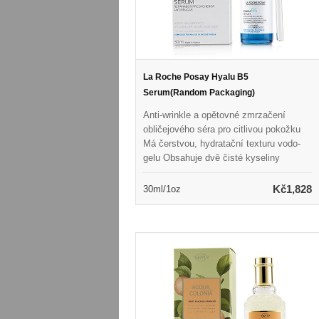
La Roche Posay Hyalu B5
Serum(Random Packaging)
Anti-wrinkle a opětovné zmrzačení
obličejového séra pro citlivou pokožku
Má čerstvou, hydratační texturu vodo-
gelu Obsahuje dvě čisté kyseliny
hyaluronové, aby se znovu vymalovala
na pokožku na povrchu i do hloubky
Kč1,828
30ml/1oz
Smícháno s vitaminem B5 pro
uklidňující a opravy výhod Naloženo
Madecassoside, extrakt z léčivé
bylinkové centella asiatica Pomáhá
vyplnit vrásky zpevňováním kůže
zevnitř Opravuje bariéru pokožky a
aktivuje obnovení kůže Odhaluje měkčí,
elastičtější, obnovené a zdravěji
vypadající pokožku Ideální pro