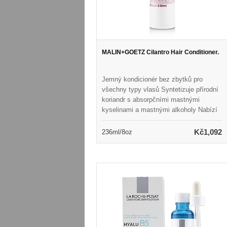
MALIN+GOETZ Cilantro Hair Conditioner.
Jemný kondicionér bez zbytků pro
všechny typy vlasů Syntetizuje přírodní
koriandr s absorpčními mastnými
kyselinami a mastnými alkoholy Nabízí
lehkou, ale intenzivní hydrataci, která
neváží vlasy Dokonale vyrovnává vlasy
Kč1,092
236ml/8oz
bez dráždění pokožky hlavy Ponechává
vlasy hedvábně měkké, zvládnutelné a
zdravě vypadající Naplněno přirozenou
vůní a barvou Vhodné pro každodenní
použití