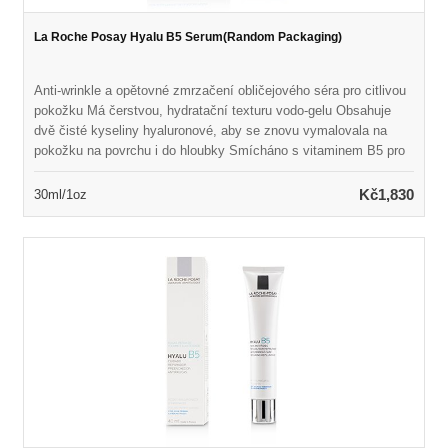
La Roche Posay Hyalu B5 Serum(Random Packaging)
Anti-wrinkle a opětovné zmrzačení obličejového séra pro citlivou
pokožku Má čerstvou, hydratační texturu vodo-gelu Obsahuje
dvě čisté kyseliny hyaluronové, aby se znovu vymalovala na
pokožku na povrchu i do hloubky Smícháno s vitaminem B5 pro
uklidňující a opravy výhod Naloženo Madecassoside, extrakt z
léčivé bylinkové centella asiatica Pomáhá vyplnit vrásky
Kč1,830
30ml/1oz
zpevňováním kůže zevnitř Opravuje bariéru pokožky a aktivuje
obnovení kůže Odhaluje měkčí, elastičtější, obnovené a zdravěji
vypadající pokožku Ideální pro