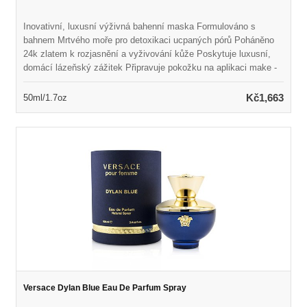
Inovativní, luxusní výživná bahenní maska Formulováno s
bahnem Mrtvého moře pro detoxikaci ucpaných pórů Poháněno
24k zlatem k rozjasnění a vyživování kůže Poskytuje luxusní,
domácí lázeňský zážitek Připravuje pokožku na aplikaci make -
upu Odhalí pevnější, hladší, zářivější a hydratovanější pleť
Hypoalergenní, vegan a paraben
Kč1,663
50ml/1.7oz
Versace Dylan Blue Eau De Parfum Spray