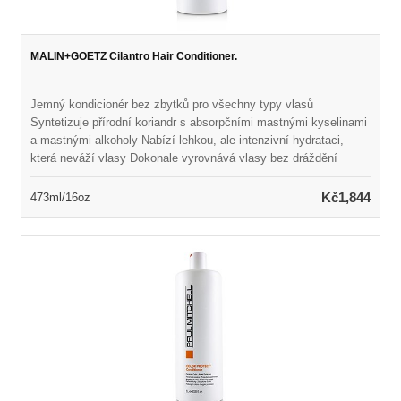
MALIN+GOETZ Cilantro Hair Conditioner.
Jemný kondicionér bez zbytků pro všechny typy vlasů
Syntetizuje přírodní koriandr s absorpčními mastnými kyselinami
a mastnými alkoholy Nabízí lehkou, ale intenzivní hydrataci,
která neváží vlasy Dokonale vyrovnává vlasy bez dráždění
pokožky hlavy Ponechává vlasy hedvábně měkké, zvládnutelné
a zdravě vypadající Naplněno přirozenou vůní a barvou Vhodné
Kč1,844
473ml/16oz
pro každodenní použití