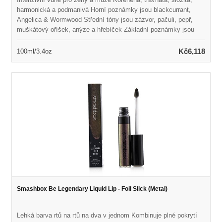
harmonická a podmanivá Horní poznámky jsou blackcurrant,
Angelica & Wormwood Střední tóny jsou zázvor, pačuli, pepř,
muškátový oříšek, anýze a hřebíček Základní poznámky jsou
jedle balzámu, kadidlo a borovice Spuštěno v roce 2006 Vhodné
pro každodenní nošení
Kč6,118
100ml/3.4oz
Smashbox Be Legendary Liquid Lip - Foil Slick (Metal)
Lehká barva rtů na rtů na dva v jednom Kombinuje plné pokrytí