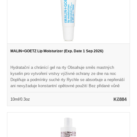
MALIN+GOETZ Lip Moisturizer (Exp. Date 1 Sep 2026)
Hydratační a chránící gel na rty Obsahuje směs mastných
kyselin pro vytvoření vrstvy výživné ochrany ze dne na noc
Doplňuje a podmínky suché rty Rychle se absorbuje a nepřenáší
ani nevyžaduje konstantní opětovné použití Bez přidané vůně
nebo chuti Vegan & Cruelty Free
Kč884
10ml/0.3oz