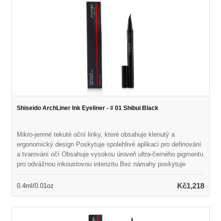
Shiseido ArchLiner Ink Eyeliner - # 01 Shibui Black
Mikro-jemné tekuté oční linky, které obsahuje klenutý a
ergonomický design Poskytuje spolehlivé aplikaci pro definování
a tvarování očí Obsahuje vysokou úroveň ultra-černého pigmentu
pro odvážnou inkoustovou intenzitu Bez námahy poskytuje
čistou, přesnou a rychlou linii Vytváří širokou škálu linií od
nejtenčích po nejsilnější Vodní odolná vůči, odolnost proti
Kč1,218
0.4ml/0.01oz
odolnosti a slzů a slzů Dlouho trvající až dvacet hodin