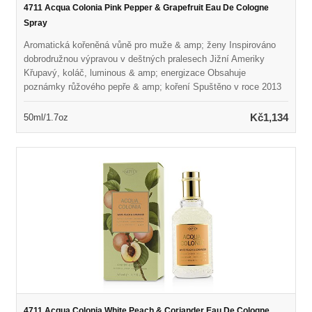
4711 Acqua Colonia Pink Pepper & Grapefruit Eau De Cologne
Spray
Aromatická kořeněná vůně pro muže & amp; ženy Inspirováno
dobrodružnou výpravou v deštných pralesech Jižní Ameriky
Křupavý, koláč, luminous & amp; energizace Obsahuje
poznámky růžového pepře & amp; koření Spuštěno v roce 2013
Doporučeno pro jaro nebo letní opotřebení
Kč1,134
50ml/1.7oz
4711 Acqua Colonia White Peach & Coriander Eau De Cologne