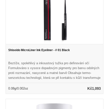
Shiseido MicroLiner Ink Eyeliner - # 01 Black
Beztíže, spolehlivý a inkoustový tužka pro definování očí
Formulováno s vysoce dopadovým pigmenty pro barvu odolných
proti rozmazání, nasycené a matné barvě Obsahuje termo-
senzorickou technologii, která se při kontaktu s kůží transformuje
na tekutou formu Odhaluje flexibilní, vodotěsný film, který trvá až
24 hodin Mikro-tenký tužka může být tečkována mezi řasami
Kč1,093
0.08g/0.002oz
nebo hladce klouzající přes oči bez přeskočení Přichází v
krásných odstínech inspirovaných tradiční japonskou kaligrafií
Dermatolog- & oftalmolog testoval