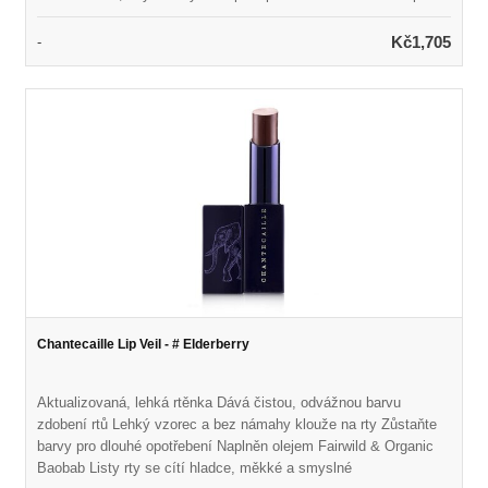
Stisknutí textury na palec pomáhá rychleji vysušit kartáče
Interiérová rukavice z mikrovlákna pomáhá leště Netoxický
Kč1,705
-
materiál - bez latexu, BPA a olova Vyrobeno z vysoce kvalitního
silikonu Rozměry: 10,25 v x 8,5 palce, 25,5 cm x 21 cm Získejte
nejlepší výsledek čištění se 100% Natural SigMagic®
Brashampoo ™
Chantecaille Lip Veil - # Elderberry
Aktualizovaná, lehká rtěnka Dává čistou, odvážnou barvu
zdobení rtů Lehký vzorec a bez námahy klouže na rty Zůstaňte
barvy pro dlouhé opotřebení Naplněn olejem Fairwild & Organic
Baobab Listy rty se cítí hladce, měkké a smyslné