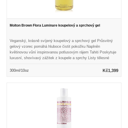
Molton Brown Flora Luminare koupelový a sprchový gel
Veganský, krásně svíjený koupelový a sprchový gel Průsvitný
gelový vzorec pomáhá hluboce čistit pokožku Naplněn
květinovou vůní inspirovanou potlusovým rájem Tahiti Poskytuje
luxusní, shovívavý zážitek z koupele a sprchy Listy tělesné
pokožky měkké, svěží a rozmazlené Ideální pro všechny typy
pleti Bez lepku, ftalátu a parabenů, bez krutosti
Kč1,399
300ml/10oz