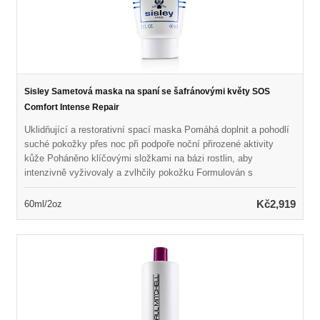
Sisley Sametová maska na spaní se šafránovými květy SOS
Comfort Intense Repair
Uklidňující a restorativní spací maska Pomáhá doplnit a pohodlí
suché pokožky přes noc při podpoře noční přirozené aktivity
kůže Poháněno klíčovými složkami na bázi rostlin, aby
intenzivně vyživovaly a zvlhčily pokožku Formulován s
výtažkem z šafránu k uklidnění suché pokožky Naplněno vůní
medového a pomerančového květu přirozeného původu Odhalí
Kč2,919
60ml/2oz
měkčí, plynulejší, zářivější a revitalizovanou pokožku Lze také
použít jako maska ​​SOS k zajištění úlevy a pohodlí za pouhých
10 minut