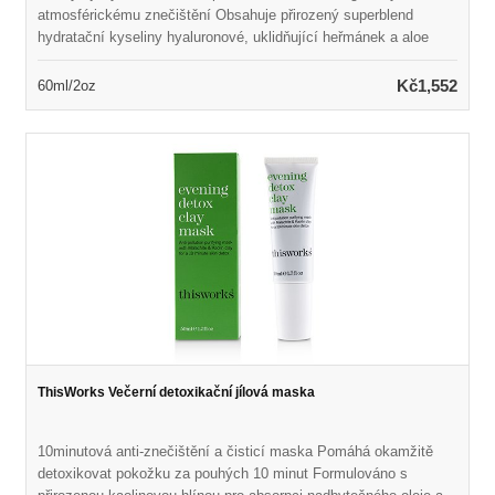
atmosférickému znečištění Obsahuje přirozený superblend
hydratační kyseliny hyaluronové, uklidňující heřmánek a aloe
vera Pomáhá snižovat vzhled zarudnutí a podráždění Naplněn
polysacharidem pro zachycení částic uhlíku, těžké kovy a
Kč1,552
60ml/2oz
částice Zabraňuje známkám předčasného stárnutí kůže a
poškození znečištěním životního prostředí
ThisWorks Večerní detoxikační jílová maska
10minutová anti-znečištění a čisticí maska Pomáhá okamžitě
detoxikovat pokožku za pouhých 10 minut Formulováno s