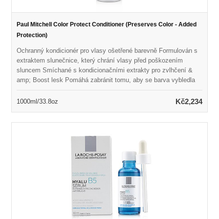
Paul Mitchell Color Protect Conditioner (Preserves Color - Added
Protection)
Ochranný kondicionér pro vlasy ošetřené barevně Formulován s
extraktem slunečnice, který chrání vlasy před poškozením
sluncem Smíchané s kondicionačními extrakty pro zvlhčení &
amp; Boost lesk Pomáhá zabránit tomu, aby se barva vybledla
při detangování vlasů Ponechává vlasy měkké, hladké & amp;
vyživovaný Vegan, Color Safe & amp; bez parabenů
Kč2,234
1000ml/33.8oz