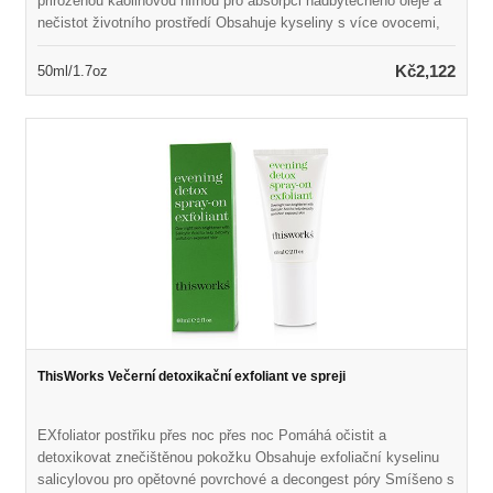
přirozenou kaolinovou hlínou pro absorpci nadbytečného oleje a
nečistot životního prostředí Obsahuje kyseliny s více ovocemi,
které se skládají z pěti přírodních botanik Pomáhá rychle
odlupovat pokožku podporou obratu buněk Naplněn drahocenným
Kč2,122
50ml/1.7oz
minerálním extraktem Malachite pro detoxikaci kůže Chrání
pokožku před agresory a znečištěním environmentů Ponechává
kožní zářivé, čištěné, doplněné a oživené
ThisWorks Večerní detoxikační exfoliant ve spreji
EXfoliator postřiku přes noc přes noc Pomáhá očistit a
detoxikovat znečištěnou pokožku Obsahuje exfoliační kyselinu
salicylovou pro opětovné povrchové a decongest póry Smíšeno s