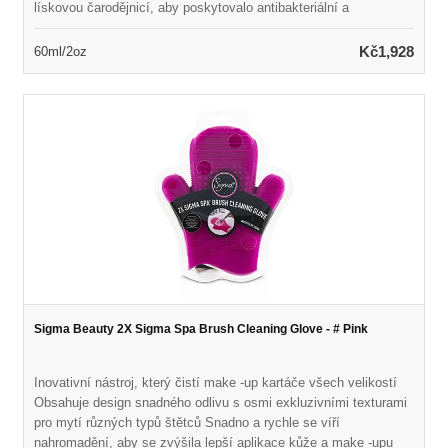
lískovou čarodějnicí, aby poskytovalo antibakteriální a
protizánětlivé účinky Bojuje na vady a útěky a zároveň snižuje
jemné linie, vrásky a pigmentaci Naplněno silnou směsí
Kč1,928
60ml/2oz
rostlinných antioxidantů k boji proti volným radikálům a zabránění
budoucímu poškození Obnovuje hladkou, zářivou a rovnoměrnou
pleť
Sigma Beauty 2X Sigma Spa Brush Cleaning Glove - # Pink
Inovativní nástroj, který čistí make -up kartáče všech velikostí
Obsahuje design snadného odlivu s osmi exkluzivními texturami
pro mytí různých typů štětců Snadno a rychle se víří
nahromadění, aby se zvýšila lepší aplikace kůže a make -upu