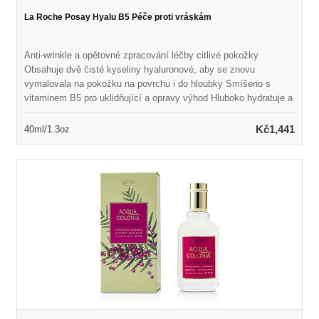
La Roche Posay Hyalu B5 Péče proti vráskám
Anti-wrinkle a opětovné zpracování léčby citlivé pokožky
Obsahuje dvě čisté kyseliny hyaluronové, aby se znovu
vymalovala na pokožku na povrchu i do hloubky Smíšeno s
vitaminem B5 pro uklidňující a opravy výhod Hluboko hydratuje a
regeneruje pokožku při plnění vrásek Kůže se zdá být hladší,
svěží a pružnější s přirozenou plností
Kč1,441
40ml/1.3oz