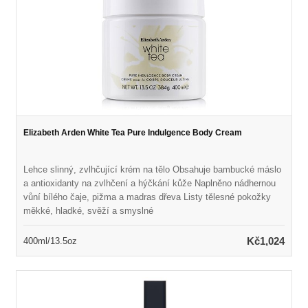
Elizabeth Arden White Tea Pure Indulgence Body Cream
Lehce slinný, zvlhčující krém na tělo Obsahuje bambucké máslo
a antioxidanty na zvlhčení a hýčkání kůže Naplněno nádhernou
vůní bílého čaje, pižma a madras dřeva Listy tělesné pokožky
měkké, hladké, svěží a smyslné
Kč1,024
400ml/13.5oz