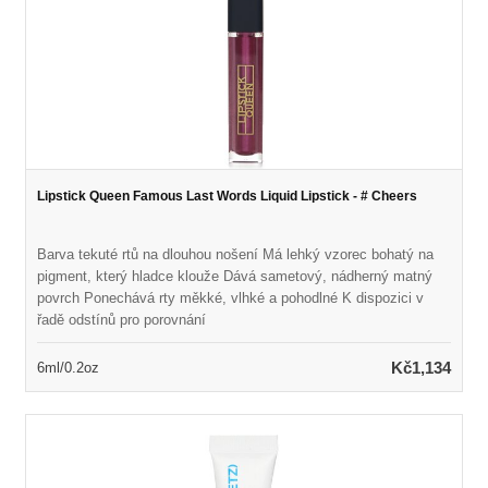
Lipstick Queen Famous Last Words Liquid Lipstick - # Cheers
Barva tekuté rtů na dlouhou nošení Má lehký vzorec bohatý na
pigment, který hladce klouže Dává sametový, nádherný matný
povrch Ponechává rty měkké, vlhké a pohodlné K dispozici v
řadě odstínů pro porovnání
Kč1,134
6ml/0.2oz