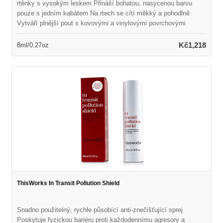
rtěnky s vysokým leskem Přináší bohatou, nasycenou barvu
pouze s jedním kabátem Na rtech se cítí měkký a pohodlně
Vytváří plnější pout s kovovými a vinylovými povrchovými
úpravami Aplikátor přesná přesná špička odolný proti bláznovi
rovnoměrně distribuuje barvu Bez parabenů, laurylsulfátu
Kč1,218
8ml/0.27oz
sodného, ​​ftalátů, silikonu, oleje a mastku K dispozici v řadě
odstínů pro porovnání
ThisWorks In Transit Pollution Shield
Snadno použitelný, rychle působící anti-znečišťující sprej
Poskytuje fyzickou bariéru proti každodennímu agresory a