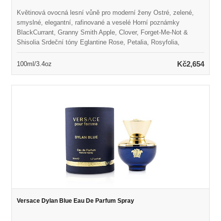
Květinová ovocná lesní vůně pro moderní ženy Ostré, zelené,
smyslné, elegantní, rafinované a veselé Horní poznámky
BlackCurrant, Granny Smith Apple, Clover, Forget-Me-Not &
Shisolia Srdeční tóny Eglantine Rose, Petalia, Rosyfolia,
Jasmine & Peach Základní tóny pačuli coeur, Styrax, bílé hladké
lesy a pižmo Spuštěno v roce 2017 Vhodné pro jarní nebo letní
Kč2,654
100ml/3.4oz
nošení
Versace Dylan Blue Eau De Parfum Spray