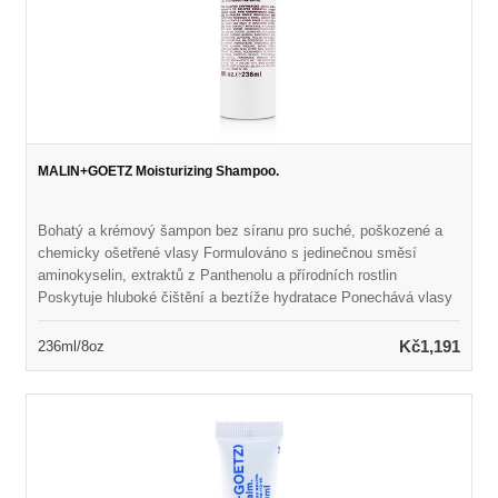
MALIN+GOETZ Moisturizing Shampoo.
Bohatý a krémový šampon bez síranu pro suché, poškozené a
chemicky ošetřené vlasy Formulováno s jedinečnou směsí
aminokyselin, extraktů z Panthenolu a přírodních rostlin
Poskytuje hluboké čištění a beztíže hydratace Ponechává vlasy
hedvábně měkké, lesklé a zdravě vypadající Uspořádá smysly
světlou, svěží vůní Neroli & Basil
Kč1,191
236ml/8oz