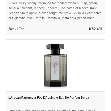
A floral fruity woody fragrance for modern women Crisp, green,
sensual, elegant, refined & cheerful Top notes of blackcurrant,
Granny Smith apple, clover, forget-me-not & Shisolia Heart notes
of Eglantine rose, Petalia, Rosyfolia, jasmine & peach Base
notes of patchouli coeur, styrax, white smooth woods & musk
Launched in 2017 Suitable for spring or summer wear
Kč2,401
50ml/1.7oz
LArtisan Parfumeur Fou DAbsinthe Eau De Parfum Spray
Intenzivní vůně pro ženy a muže Kořeněná, travnatá, složitá,