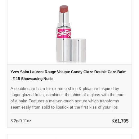
Yves Saint Laurent Rouge Volupte Candy Glaze Double Care Balm
- # 15 Showcasing Nude
A double care balm for extreme shine & pleasure Inspired by
sugar-glazed fruits, combines the shine of a gloss with the care
of a balm Features a melt-on-touch texture which transforms
seamlessly from solid to lipstick at the first kiss of your lips
Contains 78% skin conditioning ingredients including Hyaluronic
Acid, nourishing Vitamin E, soothing cold-pressed mango oil &
Kč1,705
3.2g/0.11oz
antioxidant pomegranate extracts Delivers both instantaneous &
lasting reparative nourishment for lips Provides sensual, ready-to-
wear colors