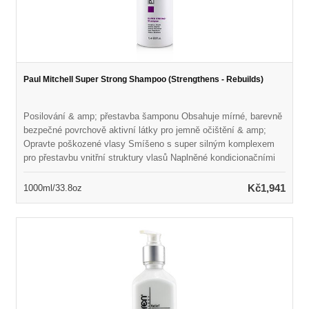
Paul Mitchell Super Strong Shampoo (Strengthens - Rebuilds)
Posilování & amp; přestavba šamponu Obsahuje mírné, barevně
bezpečné povrchově aktivní látky pro jemně očištění & amp;
Opravte poškozené vlasy Smíšeno s super silným komplexem
pro přestavbu vnitřní struktury vlasů Naplněné kondicionačními
látkami pro zlepšení textury & amp; Přidejte lesk Chrání vlasy a
zároveň zabraňuje poškození každodenními příčinami Zvyšuje
Kč1,941
1000ml/33.8oz
celkový vzhled & amp; Cítíte nádherné výsledky kvality salonu
Paraben-free & amp; Barva bezpečná