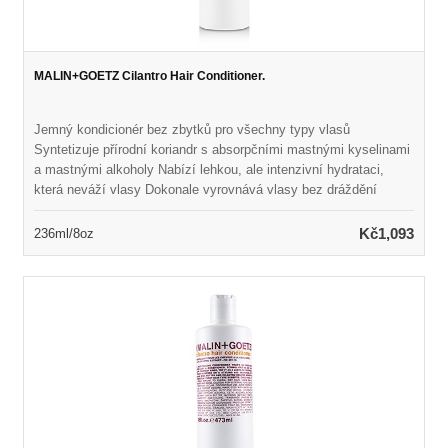
MALIN+GOETZ Cilantro Hair Conditioner.
Jemný kondicionér bez zbytků pro všechny typy vlasů
Syntetizuje přírodní koriandr s absorpčními mastnými kyselinami
a mastnými alkoholy Nabízí lehkou, ale intenzivní hydrataci,
která neváží vlasy Dokonale vyrovnává vlasy bez dráždění
pokožky hlavy Ponechává vlasy hedvábně měkké, zvládnutelné
a zdravě vypadající Naplněno přirozenou vůní a barvou Vhodné
Kč1,093
236ml/8oz
pro každodenní použití