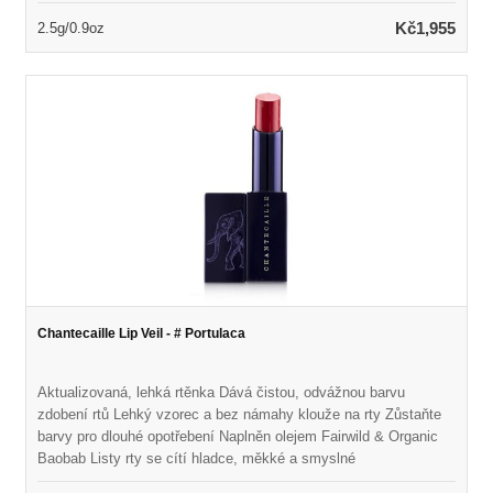
Kč1,955
2.5g/0.9oz
Chantecaille Lip Veil - # Portulaca
Aktualizovaná, lehká rtěnka Dává čistou, odvážnou barvu
zdobení rtů Lehký vzorec a bez námahy klouže na rty Zůstaňte
barvy pro dlouhé opotřebení Naplněn olejem Fairwild & Organic
Baobab Listy rty se cítí hladce, měkké a smyslné