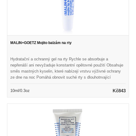
MALIN+GOETZ Mojito balzám na rty
Hydratační a ochranný gel na rty Rychle se absorbuje a
nepřenáší ani nevyžaduje konstantní opětovné použití Obsahuje
směs mastných kyselin, které nabízejí vrstvu výživné ochrany
ze dne na noc Pomáhá obnovit suché rty s dlouhotrvající
ochranou Vůně s podpisovou vůní Mojito Udržuje rty měkké,
orosené a doplňované Vegan & Cruelty Free
Kč843
10ml/0.3oz