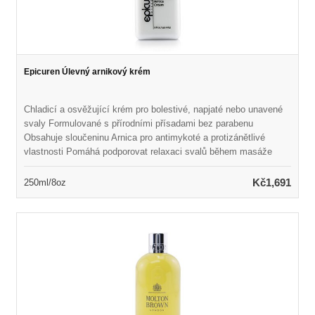
Epicuren Úlevný arnikový krém
Chladicí a osvěžující krém pro bolestivé, napjaté nebo unavené
svaly Formulované s přírodními přísadami bez parabenu
Obsahuje sloučeninu Arnica pro antimykoté a protizánětlivé
vlastnosti Pomáhá podporovat relaxaci svalů během masáže
Naplněn eukalyptem a mentolem, aby zmírnil bolestivé bolavé,
napjaté a unavené svaly Vonné osvěžující a revitalizační vůní
Kč1,691
250ml/8oz
Ideální pro všechny typy pleti