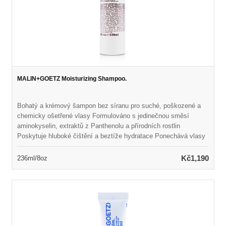
MALIN+GOETZ Moisturizing Shampoo.
Bohatý a krémový šampon bez síranu pro suché, poškozené a
chemicky ošetřené vlasy Formulováno s jedinečnou směsí
aminokyselin, extraktů z Panthenolu a přírodních rostlin
Poskytuje hluboké čištění a beztíže hydratace Ponechává vlasy
hedvábně měkké, lesklé a zdravě vypadající Uspořádá smysly
světlou, svěží vůní Neroli & Basil
Kč1,190
236ml/8oz