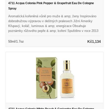
4711 Acqua Colonia Pink Pepper & Grapefruit Eau De Cologne
Spray
Aromatická kořeněná vůně pro muže & amp; ženy Inspirováno
dobrodružnou výpravou v deštných pralesech Jižní Ameriky
Křupavý, koláč, luminous & amp; energizace Obsahuje
poznámky růžového pepře & amp; koření Spuštěno v roce 2013
Doporučeno pro jaro nebo letní opotřebení
Kč1,134
50ml/1.7oz