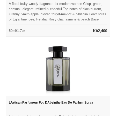
A floral fruity woody fragrance for modern women Crisp, green,
sensual, elegant, refined & cheerful Top notes of blackcurrant,
Granny Smith apple, clover, forget-me-not & Shisolia Heart notes
of Eglantine rose, Petalia, Rosyfolia, jasmine & peach Base
notes of patchouli coeur, styrax, white smooth woods & musk
Launched in 2017 Suitable for spring or summer wear
Kč2,400
50ml/1.7oz
LArtisan Parfumeur Fou DAbsinthe Eau De Parfum Spray