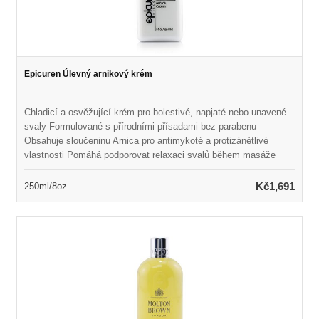
Epicuren Úlevný arnikový krém
Chladicí a osvěžující krém pro bolestivé, napjaté nebo unavené
svaly Formulované s přírodními přísadami bez parabenu
Obsahuje sloučeninu Arnica pro antimykoté a protizánětlivé
vlastnosti Pomáhá podporovat relaxaci svalů během masáže
Naplněn eukalyptem a mentolem, aby zmírnil bolestivé bolavé,
napjaté a unavené svaly Vonné osvěžující a revitalizační vůní
Kč1,691
250ml/8oz
Ideální pro všechny typy pleti