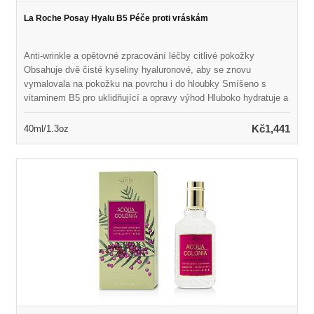
La Roche Posay Hyalu B5 Péče proti vráskám
Anti-wrinkle a opětovné zpracování léčby citlivé pokožky
Obsahuje dvě čisté kyseliny hyaluronové, aby se znovu
vymalovala na pokožku na povrchu i do hloubky Smíšeno s
vitaminem B5 pro uklidňující a opravy výhod Hluboko hydratuje a
regeneruje pokožku při plnění vrásek Kůže se zdá být hladší,
svěží a pružnější s přirozenou plností
Kč1,441
40ml/1.3oz