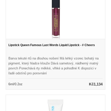
Lipstick Queen Famous Last Words Liquid Lipstick - # Cheers
Barva tekuté rtů na dlouhou nošení Má lehký vzorec bohatý na
pigment, který hladce klouže Dává sametový, nádherný matný
povrch Ponechává rty měkké, vlhké a pohodlné K dispozici v
řadě odstínů pro porovnání
Kč1,134
6ml/0.2oz