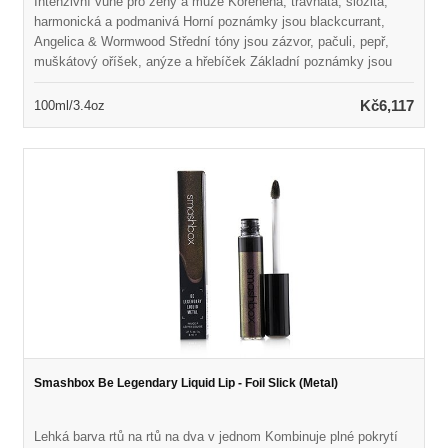
Intenzivní vůně pro ženy a muže Kořeněná, travnatá, složitá,
harmonická a podmanivá Horní poznámky jsou blackcurrant,
Angelica & Wormwood Střední tóny jsou zázvor, pačuli, pepř,
muškátový oříšek, anýze a hřebíček Základní poznámky jsou
jedle balzámu, kadidlo a borovice Spuštěno v roce 2006 Vhodné
pro každodenní nošení
Kč6,117
100ml/3.4oz
Smashbox Be Legendary Liquid Lip - Foil Slick (Metal)
Lehká barva rtů na rtů na dva v jednom Kombinuje plné pokrytí