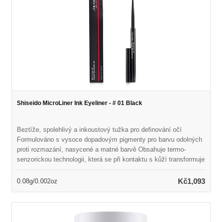
Shiseido MicroLiner Ink Eyeliner - # 01 Black
Beztíže, spolehlivý a inkoustový tužka pro definování očí
Formulováno s vysoce dopadovým pigmenty pro barvu odolných
proti rozmazání, nasycené a matné barvě Obsahuje termo-
senzorickou technologii, která se při kontaktu s kůží transformuje
na tekutou formu Odhaluje flexibilní, vodotěsný film, který trvá až
24 hodin Mikro-tenký tužka může být tečkována mezi řasami
Kč1,093
0.08g/0.002oz
nebo hladce klouzající přes oči bez přeskočení Přichází v
krásných odstínech inspirovaných tradiční japonskou kaligrafií
Dermatolog- & oftalmolog testoval