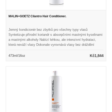
MALIN+GOETZ Cilantro Hair Conditioner.
Jemný kondicionér bez zbytků pro všechny typy vlasů
Syntetizuje přírodní koriandr s absorpčními mastnými kyselinami
a mastnými alkoholy Nabízí lehkou, ale intenzivní hydrataci,
která neváží vlasy Dokonale vyrovnává vlasy bez dráždění
pokožky hlavy Ponechává vlasy hedvábně měkké, zvládnutelné
a zdravě vypadající Naplněno přirozenou vůní a barvou Vhodné
Kč1,844
473ml/16oz
pro každodenní použití