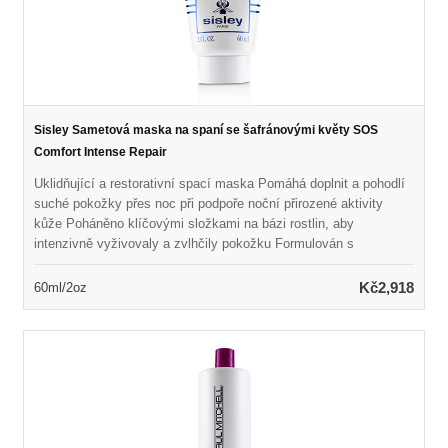
Sisley Sametová maska na spaní se šafránovými květy SOS
Comfort Intense Repair
Uklidňující a restorativní spací maska Pomáhá doplnit a pohodlí
suché pokožky přes noc při podpoře noční přirozené aktivity
kůže Poháněno klíčovými složkami na bázi rostlin, aby
intenzivně vyživovaly a zvlhčily pokožku Formulován s
výtažkem z šafránu k uklidnění suché pokožky Naplněno vůní
medového a pomerančového květu přirozeného původu Odhalí
Kč2,918
60ml/2oz
měkčí, plynulejší, zářivější a revitalizovanou pokožku Lze také
použít jako maska ​​SOS k zajištění úlevy a pohodlí za pouhých
10 minut