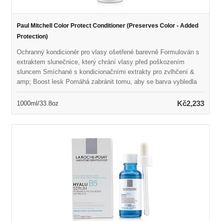
Paul Mitchell Color Protect Conditioner (Preserves Color - Added
Protection)
Ochranný kondicionér pro vlasy ošetřené barevně Formulován s
extraktem slunečnice, který chrání vlasy před poškozením
sluncem Smíchané s kondicionačními extrakty pro zvlhčení &
amp; Boost lesk Pomáhá zabránit tomu, aby se barva vybledla
při detangování vlasů Ponechává vlasy měkké, hladké & amp;
vyživovaný Vegan, Color Safe & amp; bez parabenů
Kč2,233
1000ml/33.8oz