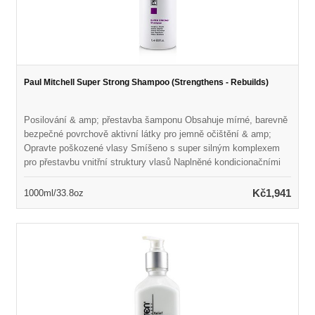
Paul Mitchell Super Strong Shampoo (Strengthens - Rebuilds)
Posilování & amp; přestavba šamponu Obsahuje mírné, barevně
bezpečné povrchově aktivní látky pro jemně očištění & amp;
Opravte poškozené vlasy Smíšeno s super silným komplexem
pro přestavbu vnitřní struktury vlasů Naplněné kondicionačními
látkami pro zlepšení textury & amp; Přidejte lesk Chrání vlasy a
zároveň zabraňuje poškození každodenními příčinami Zvyšuje
Kč1,941
1000ml/33.8oz
celkový vzhled & amp; Cítíte nádherné výsledky kvality salonu
Paraben-free & amp; Barva bezpečná