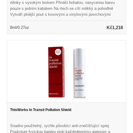
rtěnky s vysokým leskem Přináší bohatou, nasycenou barvu
pouze s jedním kabátem Na rtech se cítí měkký a pohodlně
Vytváří plnější pout s kovovými a vinylovými povrchovými
úpravami Aplikátor přesná přesná špička odolný proti bláznovi
rovnoměrně distribuuje barvu Bez parabenů, laurylsulfátu
Kč1,218
8ml/0.27oz
sodného, ​​ftalátů, silikonu, oleje a mastku K dispozici v řadě
odstínů pro porovnání
ThisWorks In Transit Pollution Shield
Snadno použitelný, rychle působící anti-znečišťující sprej
Poskytuje fyzickou bariéru proti každodennímu agresory a