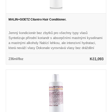
MALIN+GOETZ Cilantro Hair Conditioner.
Jemný kondicionér bez zbytků pro všechny typy vlasů
Syntetizuje přírodní koriandr s absorpčními mastnými kyselinami
a mastnými alkoholy Nabízí lehkou, ale intenzivní hydrataci,
která neváží vlasy Dokonale vyrovnává vlasy bez dráždění
pokožky hlavy Ponechává vlasy hedvábně měkké, zvládnutelné
a zdravě vypadající Naplněno přirozenou vůní a barvou Vhodné
Kč1,093
236ml/8oz
pro každodenní použití