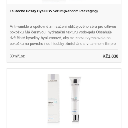
La Roche Posay Hyalu B5 Serum(Random Packaging)
Anti-wrinkle a opětovné zmrzačení obličejového séra pro citlivou
pokožku Má čerstvou, hydratační texturu vodo-gelu Obsahuje
dvě čisté kyseliny hyaluronové, aby se znovu vymalovala na
pokožku na povrchu i do hloubky Smícháno s vitaminem B5 pro
uklidňující a opravy výhod Naloženo Madecassoside, extrakt z
léčivé bylinkové centella asiatica Pomáhá vyplnit vrásky
Kč1,830
30ml/1oz
zpevňováním kůže zevnitř Opravuje bariéru pokožky a aktivuje
obnovení kůže Odhaluje měkčí, elastičtější, obnovené a zdravěji
vypadající pokožku Ideální pro