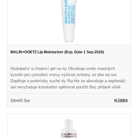
MALIN+GOETZ Lip Moisturizer (Exp. Date 1 Sep 2026)
Hydratační a chránící gel na rty Obsahuje směs mastných
kyselin pro vytvoření vrstvy výživné ochrany ze dne na noc
Doplňuje a podmínky suché rty Rychle se absorbuje a nepřenáší
ani nevyžaduje konstantní opětovné použití Bez přidané vůně
nebo chuti Vegan & Cruelty Free
Kč884
10ml/0.3oz