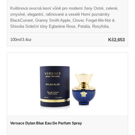
Květinová ovocná lesní vůně pro moderní ženy Ostré, zelené,
smyslné, elegantní, rafinované a veselé Horní poznámky
BlackCurrant, Granny Smith Apple, Clover, Forget-Me-Not &
Shisolia Srdeční tóny Eglantine Rose, Petalia, Rosyfolia,
Jasmine & Peach Základní tóny pačuli coeur, Styrax, bílé hladké
lesy a pižmo Spuštěno v roce 2017 Vhodné pro jarní nebo letní
Kč2,653
100ml/3.4oz
nošení
Versace Dylan Blue Eau De Parfum Spray