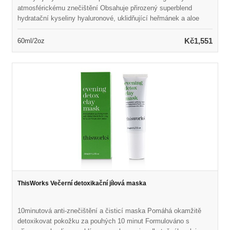
atmosférickému znečištění Obsahuje přirozený superblend
hydratační kyseliny hyaluronové, uklidňující heřmánek a aloe
vera Pomáhá snižovat vzhled zarudnutí a podráždění Naplněn
polysacharidem pro zachycení částic uhlíku, těžké kovy a
Kč1,551
60ml/2oz
částice Zabraňuje známkám předčasného stárnutí kůže a
poškození znečištěním životního prostředí
ThisWorks Večerní detoxikační jílová maska
10minutová anti-znečištění a čisticí maska Pomáhá okamžitě
detoxikovat pokožku za pouhých 10 minut Formulováno s