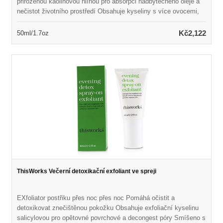
přirozenou kaolinovou hlínou pro absorpci nadbytečného oleje a
nečistot životního prostředí Obsahuje kyseliny s více ovocemi,
které se skládají z pěti přírodních botanik Pomáhá rychle
odlupovat pokožku podporou obratu buněk Naplněn drahocenným
Kč2,122
50ml/1.7oz
minerálním extraktem Malachite pro detoxikaci kůže Chrání
pokožku před agresory a znečištěním environmentů Ponechává
kožní zářivé, čištěné, doplněné a oživené
ThisWorks Večerní detoxikační exfoliant ve spreji
EXfoliator postřiku přes noc přes noc Pomáhá očistit a
detoxikovat znečištěnou pokožku Obsahuje exfoliační kyselinu
salicylovou pro opětovné povrchové a decongest póry Smíšeno s