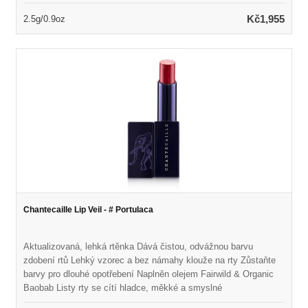
Kč1,955
2.5g/0.9oz
Chantecaille Lip Veil - # Portulaca
Aktualizovaná, lehká rtěnka Dává čistou, odvážnou barvu
zdobení rtů Lehký vzorec a bez námahy klouže na rty Zůstaňte
barvy pro dlouhé opotřebení Naplněn olejem Fairwild & Organic
Baobab Listy rty se cítí hladce, měkké a smyslné