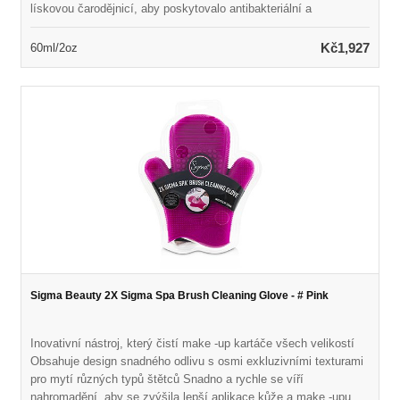
lískovou čarodějnicí, aby poskytovalo antibakteriální a
protizánětlivé účinky Bojuje na vady a útěky a zároveň snižuje
jemné linie, vrásky a pigmentaci Naplněno silnou směsí
Kč1,927
60ml/2oz
rostlinných antioxidantů k boji proti volným radikálům a zabránění
budoucímu poškození Obnovuje hladkou, zářivou a rovnoměrnou
pleť
Sigma Beauty 2X Sigma Spa Brush Cleaning Glove - # Pink
Inovativní nástroj, který čistí make -up kartáče všech velikostí
Obsahuje design snadného odlivu s osmi exkluzivními texturami
pro mytí různých typů štětců Snadno a rychle se víří
nahromadění, aby se zvýšila lepší aplikace kůže a make -upu