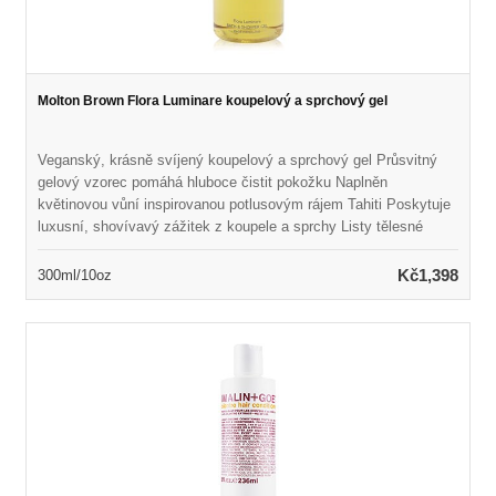
Molton Brown Flora Luminare koupelový a sprchový gel
Veganský, krásně svíjený koupelový a sprchový gel Průsvitný
gelový vzorec pomáhá hluboce čistit pokožku Naplněn
květinovou vůní inspirovanou potlusovým rájem Tahiti Poskytuje
luxusní, shovívavý zážitek z koupele a sprchy Listy tělesné
pokožky měkké, svěží a rozmazlené Ideální pro všechny typy
pleti Bez lepku, ftalátu a parabenů, bez krutosti
Kč1,398
300ml/10oz