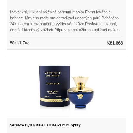
Inovativní, luxusní výživná bahenní maska Formulováno s
bahnem Mrtvého moře pro detoxikaci ucpaných pórů Poháněno
24k zlatem k rozjasnění a vyživování kůže Poskytuje luxusní,
domácí lázeňský zážitek Připravuje pokožku na aplikaci make -
upu Odhalí pevnější, hladší, zářivější a hydratovanější pleť
Hypoalergenní, vegan a paraben
Kč1,663
50ml/1.7oz
Versace Dylan Blue Eau De Parfum Spray