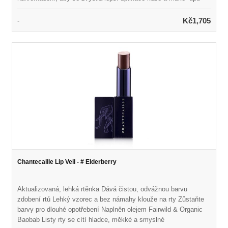
Stisknutí textury na palec pomáhá rychleji vysušit kartáče
Interiérová rukavice z mikrovlákna pomáhá leště Netoxický
Kč1,705
-
materiál - bez latexu, BPA a olova Vyrobeno z vysoce kvalitního
silikonu Rozměry: 10,25 v x 8,5 palce, 25,5 cm x 21 cm Získejte
nejlepší výsledek čištění se 100% Natural SigMagic®
Brashampoo ™
Chantecaille Lip Veil - # Elderberry
Aktualizovaná, lehká rtěnka Dává čistou, odvážnou barvu
zdobení rtů Lehký vzorec a bez námahy klouže na rty Zůstaňte
barvy pro dlouhé opotřebení Naplněn olejem Fairwild & Organic
Baobab Listy rty se cítí hladce, měkké a smyslné