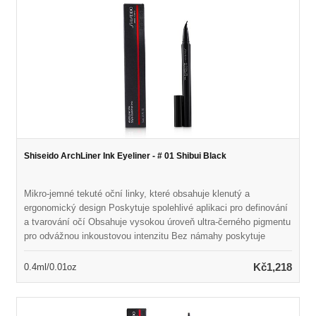
Shiseido ArchLiner Ink Eyeliner - # 01 Shibui Black
Mikro-jemné tekuté oční linky, které obsahuje klenutý a
ergonomický design Poskytuje spolehlivé aplikaci pro definování
a tvarování očí Obsahuje vysokou úroveň ultra-černého pigmentu
pro odvážnou inkoustovou intenzitu Bez námahy poskytuje
čistou, přesnou a rychlou linii Vytváří širokou škálu linií od
nejtenčích po nejsilnější Vodní odolná vůči, odolnost proti
Kč1,218
0.4ml/0.01oz
odolnosti a slzů a slzů Dlouho trvající až dvacet hodin