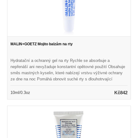
MALIN+GOETZ Mojito balzám na rty
Hydratační a ochranný gel na rty Rychle se absorbuje a
nepřenáší ani nevyžaduje konstantní opětovné použití Obsahuje
směs mastných kyselin, které nabízejí vrstvu výživné ochrany
ze dne na noc Pomáhá obnovit suché rty s dlouhotrvající
ochranou Vůně s podpisovou vůní Mojito Udržuje rty měkké,
orosené a doplňované Vegan & Cruelty Free
Kč842
10ml/0.3oz