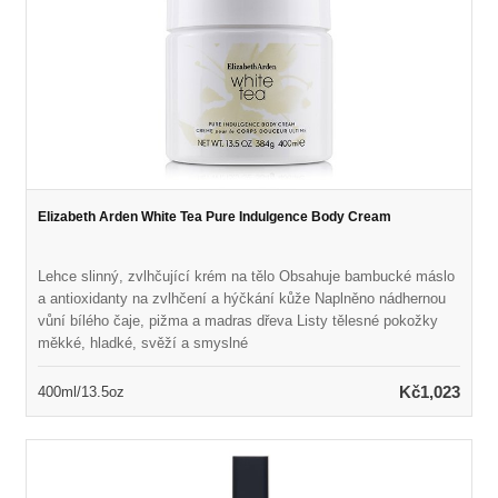
Elizabeth Arden White Tea Pure Indulgence Body Cream
Lehce slinný, zvlhčující krém na tělo Obsahuje bambucké máslo
a antioxidanty na zvlhčení a hýčkání kůže Naplněno nádhernou
vůní bílého čaje, pižma a madras dřeva Listy tělesné pokožky
měkké, hladké, svěží a smyslné
Kč1,023
400ml/13.5oz