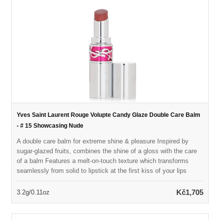
Yves Saint Laurent Rouge Volupte Candy Glaze Double Care Balm
- # 15 Showcasing Nude
A double care balm for extreme shine & pleasure Inspired by
sugar-glazed fruits, combines the shine of a gloss with the care
of a balm Features a melt-on-touch texture which transforms
seamlessly from solid to lipstick at the first kiss of your lips
Contains 78% skin conditioning ingredients including Hyaluronic
Acid, nourishing Vitamin E, soothing cold-pressed mango oil &
Kč1,705
3.2g/0.11oz
antioxidant pomegranate extracts Delivers both instantaneous &
lasting reparative nourishment for lips Provides sensual, ready-to-
wear colors