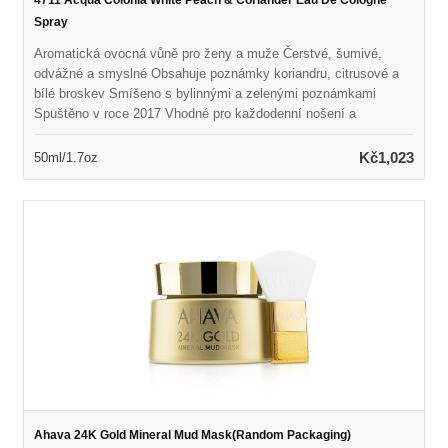
4711 Acqua Colonia White Peach & Coriander Eau De Cologne
Spray
Aromatická ovocná vůně pro ženy a muže Čerstvé, šumivé,
odvážné a smyslné Obsahuje poznámky koriandru, citrusové a
bílé broskev Smíšeno s bylinnými a zelenými poznámkami
Spuštěno v roce 2017 Vhodné pro každodenní nošení a
neformální příležitosti
Kč1,023
50ml/1.7oz
Ahava 24K Gold Mineral Mud Mask(Random Packaging)